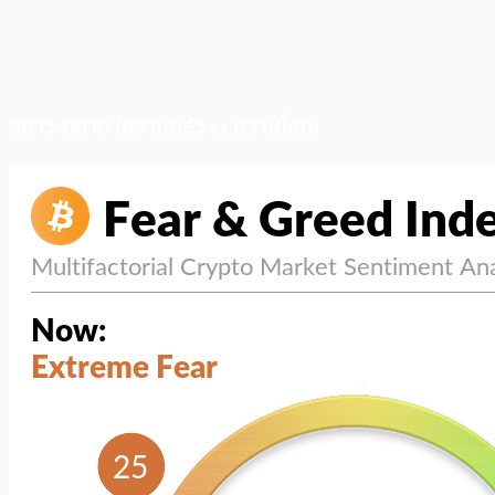
สภาวะตลาด (ความกลัว vs ความโลภ)