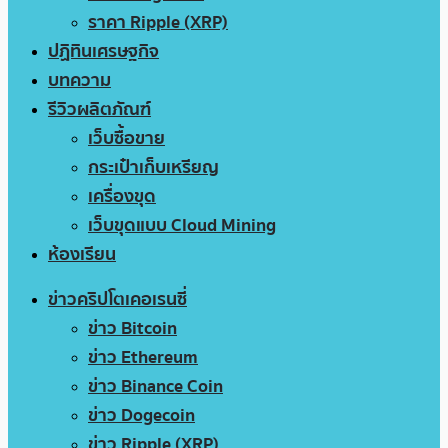
ราคา Ripple (XRP)
ปฏิทินเศรษฐกิจ
บทความ
รีวิวผลิตภัณฑ์
เว็บซื้อขาย
กระเป๋าเก็บเหรียญ
เครื่องขุด
เว็บขุดแบบ Cloud Mining
ห้องเรียน
ข่าวคริปโตเคอเรนซี่
ข่าว Bitcoin
ข่าว Ethereum
ข่าว Binance Coin
ข่าว Dogecoin
ข่าว Ripple (XRP)