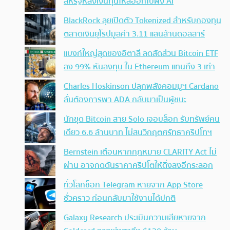
สหรัฐหลังเงินทุนไหลออกไปฝั่ง AI
BlackRock ลุยเปิดตัว Tokenized สำหรับกองทุน
ตลาดเงินยุโรปมูลค่า 3.11 แสนล้านดอลลาร์
แบงก์ใหญ่สุดของอิตาลี ลดสัดส่วน Bitcoin ETF
ลง 99% หันลงทุน ใน Ethereum แทนถึง 3 เท่า
Charles Hoskinson ปลุกพลังคอมมูฯ Cardano
ลั่นต้องการพา ADA กลับมาเป็นผู้ชนะ
นักขุด Bitcoin สาย Solo เจอบล็อก รับทรัพย์คน
เดียว 6.6 ล้านบาท ไม่สนวิกฤตศรัทธาคริปโทฯ
Bernstein เตือนหากกฎหมาย CLARITY Act ไม่
ผ่าน อาจกดดันราคาคริปโตให้ดิ่งลงอีกระลอก
ทั่วโลกช็อก Telegram หายจาก App Store
ชั่วคราว ก่อนกลับมาใช้งานได้ปกติ
Galaxy Research ประเมินความเสียหายจาก