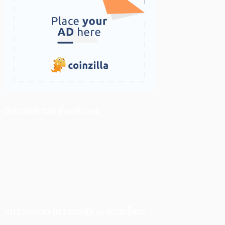
ติดตามเราบน Facebook
สภาวะตลาด (ความกลัว vs ความโลภ)