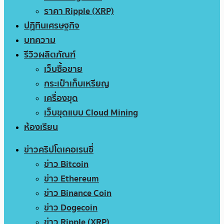
ราคา Ripple (XRP)
ปฏิทินเศรษฐกิจ
บทความ
รีวิวผลิตภัณฑ์
เว็บซื้อขาย
กระเป๋าเก็บเหรียญ
เครื่องขุด
เว็บขุดแบบ Cloud Mining
ห้องเรียน
ข่าวคริปโตเคอเรนซี่
ข่าว Bitcoin
ข่าว Ethereum
ข่าว Binance Coin
ข่าว Dogecoin
ข่าว Ripple (XRP)