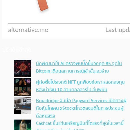
ประเด็นล่าสุด
นักพัฒนาใช้ AI ตรวจพบบั๊กขั้นวิกฤต 85 จุดใน
Bitcoin เตือนสถานการณ์เข้าขั้นเลวร้าย
ผู้ก่อตั้งโปรเจกต์ NFT ถูกฟ้องข้อหาหลอกลงทุน
หลังนำเงิน 10 ล้านดอลลาร์ไปเล่นพนัน
Broadridge จับมือ Payward Services เปิดทางผู้
ถือหุ้นโทเคน xStocksโหวตลงมติในการประชุมผู้
ถือหุ้นจริง
Cashcat ขึ้นแท่นเหรียญมีมที่โตแรงที่สุดในเวลานี้