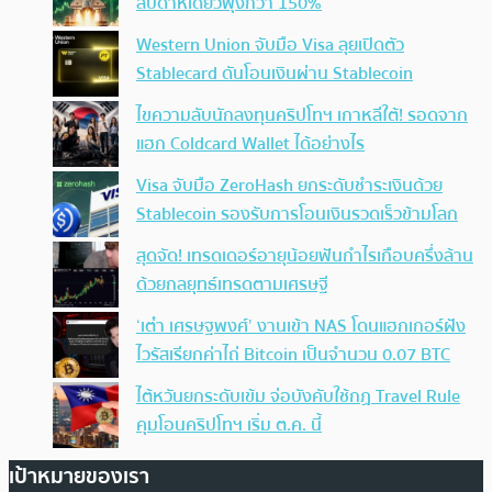
สัปดาห์เดียวพุ่งกว่า 150%
Western Union จับมือ Visa ลุยเปิดตัว
Stablecard ดันโอนเงินผ่าน Stablecoin
ไขความลับนักลงทุนคริปโทฯ เกาหลีใต้! รอดจาก
แฮก Coldcard Wallet ได้อย่างไร
Visa จับมือ ZeroHash ยกระดับชำระเงินด้วย
Stablecoin รองรับการโอนเงินรวดเร็วข้ามโลก
สุดจัด! เทรดเดอร์อายุน้อยฟันกำไรเกือบครึ่งล้าน
ด้วยกลยุทธ์เทรดตามเศรษฐี
‘เต๋า เศรษฐพงศ์’ งานเข้า NAS โดนแฮกเกอร์ฝัง
ไวรัสเรียกค่าไถ่ Bitcoin เป็นจำนวน 0.07 BTC
ไต้หวันยกระดับเข้ม จ่อบังคับใช้กฏ Travel Rule
คุมโอนคริปโทฯ เริ่ม ต.ค. นี้
เป้าหมายของเรา