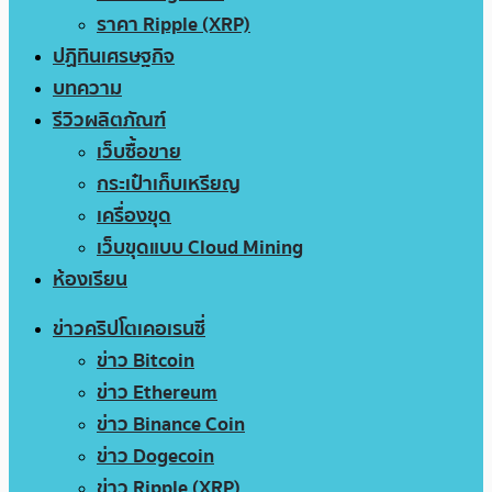
ราคา Ripple (XRP)
ปฏิทินเศรษฐกิจ
บทความ
รีวิวผลิตภัณฑ์
เว็บซื้อขาย
กระเป๋าเก็บเหรียญ
เครื่องขุด
เว็บขุดแบบ Cloud Mining
ห้องเรียน
ข่าวคริปโตเคอเรนซี่
ข่าว Bitcoin
ข่าว Ethereum
ข่าว Binance Coin
ข่าว Dogecoin
ข่าว Ripple (XRP)