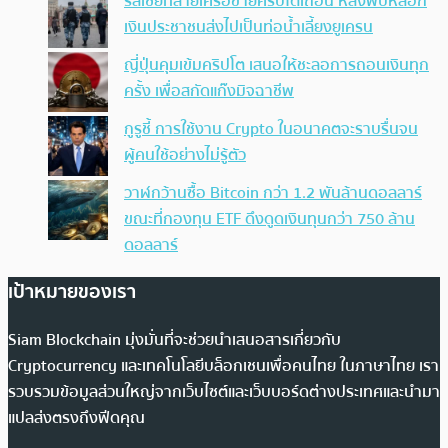
รัสเซียทลายเครือข่ายคริปโตเถื่อน หลังพบหลอก
เงินประชาชนส่งไปเป็นท่อน้ำเลี้ยงยูเครน
ญี่ปุ่นคุมเข้มคริปโต เสนอให้ชะลอการถอนเงินทุก
ครั้ง เพื่อสกัดแก๊งมิจฉาชีพ
กูรูชี้ การใช้งาน Crypto ในอนาคตจะราบรื่นจน
ผู้คนใช้อย่างไม่รู้ตัว
วาฬกว้านซื้อ Bitcoin กว่า 1.2 พันล้านดอลลาร์
ขณะที่กองทุน ETF ดึงดูดเงินทุนกว่า 750 ล้าน
ดอลลาร์
เป้าหมายของเรา
Siam Blockchain มุ่งมั่นที่จะช่วยนำเสนอสารเกี่ยวกับ
Cryptocurrency และเทคโนโลยีบล็อกเชนเพื่อคนไทย ในภาษาไทย เรา
รวบรวมข้อมูลส่วนใหญ่จากเว็บไซต์และเว็บบอร์ดต่างประเทศและนำมา
แปลส่งตรงถึงฟีดคุณ