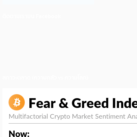
ติดตามเราบน Facebook
สภาวะตลาด (ความกลัว vs ความโลภ)