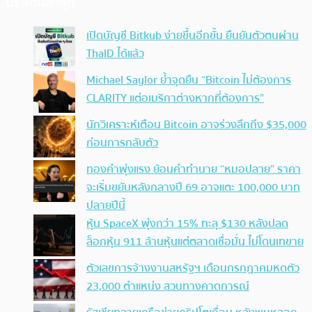
ประเด็นล่าสุด
เปิดบัญชี Bitkub ง่ายขึ้นอีกขั้น ยืนยันตัวตนผ่าน
ThaID ได้แล้ว
Michael Saylor ย้ำจุดยืน “Bitcoin ไม่ต้องการ
CLARITY แต่อเมริกาต่างหากที่ต้องการ”
นักวิเคราะห์เตือน Bitcoin อาจร่วงลึกถึง $35,000
ก่อนการกลับตัว
ทองคำพุ่งแรง ย้อนคำทำนาย “หมอปลาย” ราคา
จะเริ่มขยับหลังกลางปี 69 อาจแตะ 100,000 บาท
ปลายปีนี้
หุ้น SpaceX พุ่งกว่า 15% ทะลุ $130 หลังปลด
ล็อกหุ้น 911 ล้านหุ้นแต่ตลาดเชื่อมั่น ไม่โดนเทขาย
ตัวเลขการจ้างงานสหรัฐฯ เดือนกรกฎาคมหดตัว
23,000 ตำแหน่ง สวนทางคาดการณ์