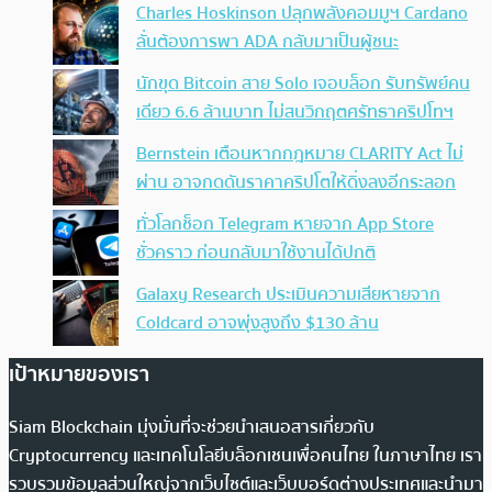
Charles Hoskinson ปลุกพลังคอมมูฯ Cardano
ลั่นต้องการพา ADA กลับมาเป็นผู้ชนะ
นักขุด Bitcoin สาย Solo เจอบล็อก รับทรัพย์คน
เดียว 6.6 ล้านบาท ไม่สนวิกฤตศรัทธาคริปโทฯ
Bernstein เตือนหากกฎหมาย CLARITY Act ไม่
ผ่าน อาจกดดันราคาคริปโตให้ดิ่งลงอีกระลอก
ทั่วโลกช็อก Telegram หายจาก App Store
ชั่วคราว ก่อนกลับมาใช้งานได้ปกติ
Galaxy Research ประเมินความเสียหายจาก
Coldcard อาจพุ่งสูงถึง $130 ล้าน
เป้าหมายของเรา
Siam Blockchain มุ่งมั่นที่จะช่วยนำเสนอสารเกี่ยวกับ
Cryptocurrency และเทคโนโลยีบล็อกเชนเพื่อคนไทย ในภาษาไทย เรา
รวบรวมข้อมูลส่วนใหญ่จากเว็บไซต์และเว็บบอร์ดต่างประเทศและนำมา