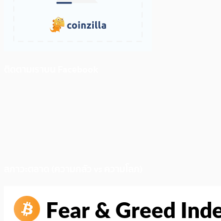
ติดตามเราบน Facebook
สภาวะตลาด (ความกลัว vs ความโลภ)