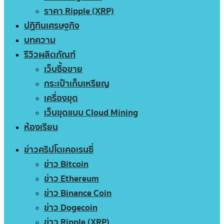
ราคา Ripple (XRP)
ปฏิทินเศรษฐกิจ
บทความ
รีวิวผลิตภัณฑ์
เว็บซื้อขาย
กระเป๋าเก็บเหรียญ
เครื่องขุด
เว็บขุดแบบ Cloud Mining
ห้องเรียน
ข่าวคริปโตเคอเรนซี่
ข่าว Bitcoin
ข่าว Ethereum
ข่าว Binance Coin
ข่าว Dogecoin
ข่าว Ripple (XRP)