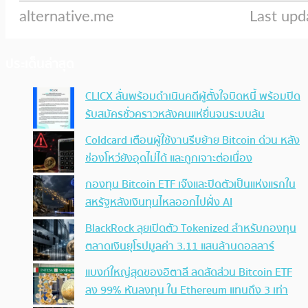
ประเด็นล่าสุด
CLICX ลั่นพร้อมดำเนินคดีผู้ตั้งใจบิดหนี้ พร้อมปิด
รับสมัครชั่วคราวหลังคนแห่ยื่นจนระบบล้น
Coldcard เตือนผู้ใช้งานรีบย้าย Bitcoin ด่วน หลัง
ช่องโหว่ยังอุดไม่ได้ และถูกเจาะต่อเนื่อง
กองทุน Bitcoin ETF เจ๊งและปิดตัวเป็นแห่งแรกใน
สหรัฐหลังเงินทุนไหลออกไปฝั่ง AI
BlackRock ลุยเปิดตัว Tokenized สำหรับกองทุน
ตลาดเงินยุโรปมูลค่า 3.11 แสนล้านดอลลาร์
แบงก์ใหญ่สุดของอิตาลี ลดสัดส่วน Bitcoin ETF
ลง 99% หันลงทุน ใน Ethereum แทนถึง 3 เท่า