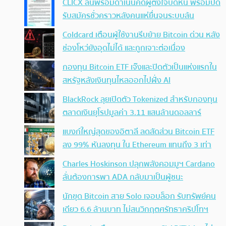
CLICX ลั่นพร้อมดำเนินคดีผู้ตั้งใจบิดหนี้ พร้อมปิด
รับสมัครชั่วคราวหลังคนแห่ยื่นจนระบบล้น
Coldcard เตือนผู้ใช้งานรีบย้าย Bitcoin ด่วน หลัง
ช่องโหว่ยังอุดไม่ได้ และถูกเจาะต่อเนื่อง
กองทุน Bitcoin ETF เจ๊งและปิดตัวเป็นแห่งแรกใน
สหรัฐหลังเงินทุนไหลออกไปฝั่ง AI
BlackRock ลุยเปิดตัว Tokenized สำหรับกองทุน
ตลาดเงินยุโรปมูลค่า 3.11 แสนล้านดอลลาร์
แบงก์ใหญ่สุดของอิตาลี ลดสัดส่วน Bitcoin ETF
ลง 99% หันลงทุน ใน Ethereum แทนถึง 3 เท่า
Charles Hoskinson ปลุกพลังคอมมูฯ Cardano
ลั่นต้องการพา ADA กลับมาเป็นผู้ชนะ
นักขุด Bitcoin สาย Solo เจอบล็อก รับทรัพย์คน
เดียว 6.6 ล้านบาท ไม่สนวิกฤตศรัทธาคริปโทฯ