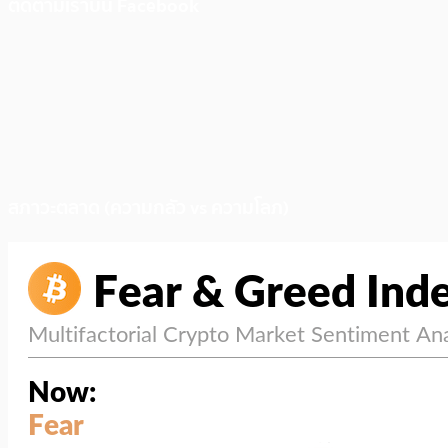
ติดตามเราบน Facebook
สภาวะตลาด (ความกลัว vs ความโลภ)