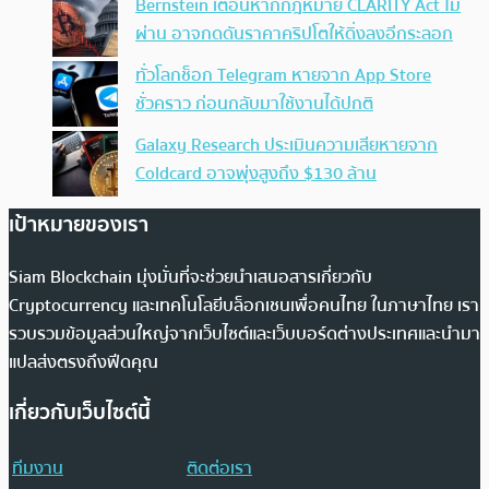
Bernstein เตือนหากกฎหมาย CLARITY Act ไม่
ผ่าน อาจกดดันราคาคริปโตให้ดิ่งลงอีกระลอก
ทั่วโลกช็อก Telegram หายจาก App Store
ชั่วคราว ก่อนกลับมาใช้งานได้ปกติ
Galaxy Research ประเมินความเสียหายจาก
Coldcard อาจพุ่งสูงถึง $130 ล้าน
เป้าหมายของเรา
Siam Blockchain มุ่งมั่นที่จะช่วยนำเสนอสารเกี่ยวกับ
Cryptocurrency และเทคโนโลยีบล็อกเชนเพื่อคนไทย ในภาษาไทย เรา
รวบรวมข้อมูลส่วนใหญ่จากเว็บไซต์และเว็บบอร์ดต่างประเทศและนำมา
แปลส่งตรงถึงฟีดคุณ
เกี่ยวกับเว็บไซต์นี้
ทีมงาน
ติดต่อเรา