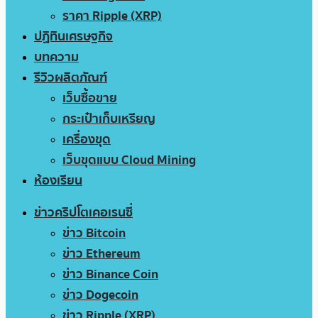
ราคา Ripple (XRP)
ปฏิทินเศรษฐกิจ
บทความ
รีวิวผลิตภัณฑ์
เว็บซื้อขาย
กระเป๋าเก็บเหรียญ
เครื่องขุด
เว็บขุดแบบ Cloud Mining
ห้องเรียน
ข่าวคริปโตเคอเรนซี่
ข่าว Bitcoin
ข่าว Ethereum
ข่าว Binance Coin
ข่าว Dogecoin
ข่าว Ripple (XRP)