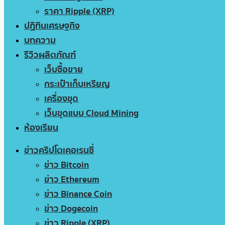
ราคา Ripple (XRP)
ปฏิทินเศรษฐกิจ
บทความ
รีวิวผลิตภัณฑ์
เว็บซื้อขาย
กระเป๋าเก็บเหรียญ
เครื่องขุด
เว็บขุดแบบ Cloud Mining
ห้องเรียน
ข่าวคริปโตเคอเรนซี่
ข่าว Bitcoin
ข่าว Ethereum
ข่าว Binance Coin
ข่าว Dogecoin
ข่าว Ripple (XRP)