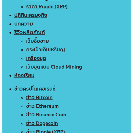
ราคา Ripple (XRP)
ปฏิทินเศรษฐกิจ
บทความ
รีวิวผลิตภัณฑ์
เว็บซื้อขาย
กระเป๋าเก็บเหรียญ
เครื่องขุด
เว็บขุดแบบ Cloud Mining
ห้องเรียน
ข่าวคริปโตเคอเรนซี่
ข่าว Bitcoin
ข่าว Ethereum
ข่าว Binance Coin
ข่าว Dogecoin
ข่าว Ripple (XRP)