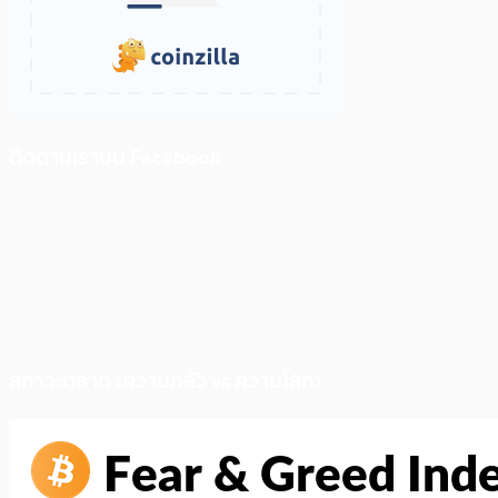
ติดตามเราบน Facebook
สภาวะตลาด (ความกลัว vs ความโลภ)