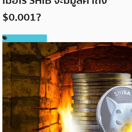
เมื่อไร SHIB จะมีมูลค่าถึง
$0.001?
ข่าวคริปโตเคอเรนซี่