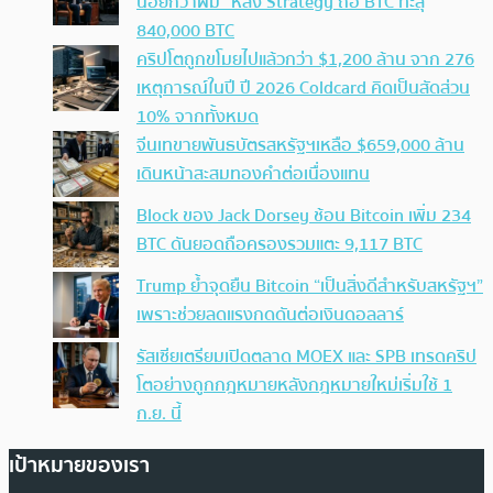
น้อยกว่าผม” หลัง Strategy ถือ BTC ทะลุ
840,000 BTC
คริปโตถูกขโมยไปแล้วกว่า $1,200 ล้าน จาก 276
เหตุการณ์ในปี ปี 2026 Coldcard คิดเป็นสัดส่วน
10% จากทั้งหมด
จีนเทขายพันธบัตรสหรัฐฯเหลือ $659,000 ล้าน
เดินหน้าสะสมทองคำต่อเนื่องแทน
Block ของ Jack Dorsey ช้อน Bitcoin เพิ่ม 234
BTC ดันยอดถือครองรวมแตะ 9,117 BTC
Trump ย้ำจุดยืน Bitcoin “เป็นสิ่งดีสำหรับสหรัฐฯ”
เพราะช่วยลดแรงกดดันต่อเงินดอลลาร์
รัสเซียเตรียมเปิดตลาด MOEX และ SPB เทรดคริป
โตอย่างถูกกฎหมายหลังกฎหมายใหม่เริ่มใช้ 1
ก.ย. นี้
เป้าหมายของเรา