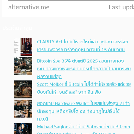
ประเด็นล่าสุด
CLARITY Act ได้วันโหวตใหม่แล้ว วุฒิสภาสหรัฐฯ
เตรียมพิจารณาร่างกฎหมายวันที่ 15 กันยายน
Bitcoin ร่วง 35% ตั้งแต่ปี 2025 สวนทางทอง-
เงิน-ทองแดงพุ่งแรง ดันคริปโตกลายเป็นสินทรัพย์
ผลงานแย่สุด
Scott Melker ชี้ Bitcoin ไม่ได้ทำให้รวยเร็ว แต่ช่วย
ป้องกันให้ “จนช้าลง” จากเงินเฟ้อ
ยอดขาย Hardware Wallet ในรัสเซียพุ่งสูง 2 เท่า
นักลงทุนแห่ถือคริปโตเอง ก่อนกฎใหม่เริ่มใช้
ก.ย.นี้
Michael Saylor ลั่น “มีแค่ Satoshi ที่ขาย Bitcoin