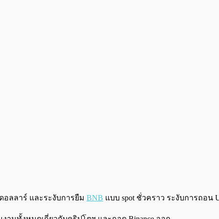
นดอลลาร์ และระงับการยืม
BNB
แบบ spot ชั่วคราว ระงับการถอน
นินงานทั้งหมดเกี่ยวกับคริปโตฯ และถอด Binance ออก