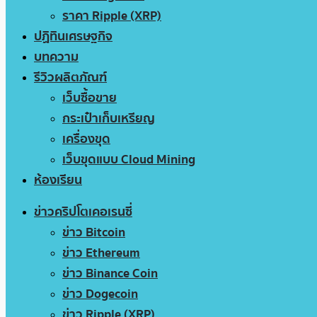
ราคา Ripple (XRP)
ปฏิทินเศรษฐกิจ
บทความ
รีวิวผลิตภัณฑ์
เว็บซื้อขาย
กระเป๋าเก็บเหรียญ
เครื่องขุด
เว็บขุดแบบ Cloud Mining
ห้องเรียน
ข่าวคริปโตเคอเรนซี่
ข่าว Bitcoin
ข่าว Ethereum
ข่าว Binance Coin
ข่าว Dogecoin
ข่าว Ripple (XRP)