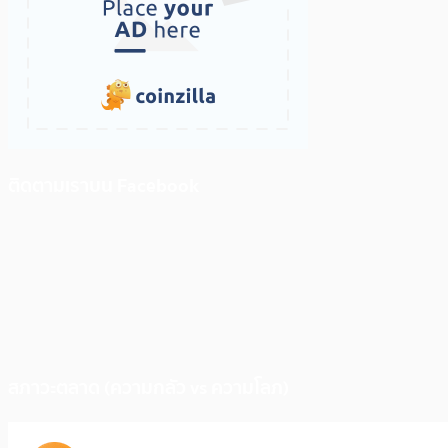
ติดตามเราบน Facebook
สภาวะตลาด (ความกลัว vs ความโลภ)