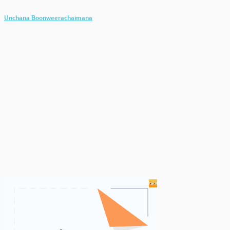
Unchana Boonweerachaimana