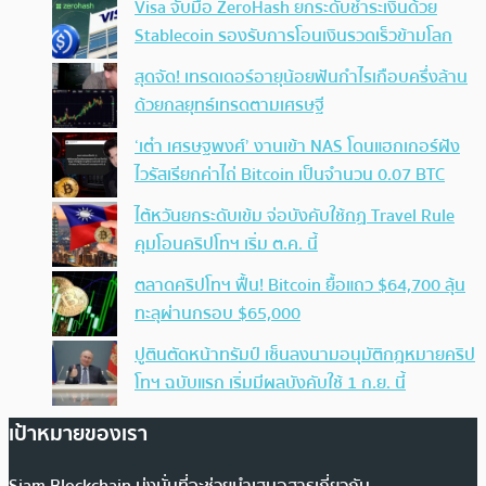
Visa จับมือ ZeroHash ยกระดับชำระเงินด้วย
Stablecoin รองรับการโอนเงินรวดเร็วข้ามโลก
สุดจัด! เทรดเดอร์อายุน้อยฟันกำไรเกือบครึ่งล้าน
ด้วยกลยุทธ์เทรดตามเศรษฐี
‘เต๋า เศรษฐพงศ์’ งานเข้า NAS โดนแฮกเกอร์ฝัง
ไวรัสเรียกค่าไถ่ Bitcoin เป็นจำนวน 0.07 BTC
ไต้หวันยกระดับเข้ม จ่อบังคับใช้กฏ Travel Rule
คุมโอนคริปโทฯ เริ่ม ต.ค. นี้
ตลาดคริปโทฯ ฟื้น! Bitcoin ยื้อแถว $64,700 ลุ้น
ทะลุผ่านกรอบ $65,000
ปูตินตัดหน้าทรัมป์ เซ็นลงนามอนุมัติกฎหมายคริป
โทฯ ฉบับแรก เริ่มมีผลบังคับใช้ 1 ก.ย. นี้
เป้าหมายของเรา
Siam Blockchain มุ่งมั่นที่จะช่วยนำเสนอสารเกี่ยวกับ