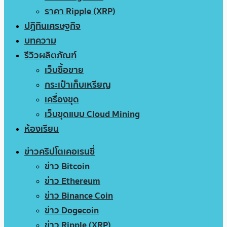
ราคา Ripple (XRP)
ปฏิทินเศรษฐกิจ
บทความ
รีวิวผลิตภัณฑ์
เว็บซื้อขาย
กระเป๋าเก็บเหรียญ
เครื่องขุด
เว็บขุดแบบ Cloud Mining
ห้องเรียน
ข่าวคริปโตเคอเรนซี่
ข่าว Bitcoin
ข่าว Ethereum
ข่าว Binance Coin
ข่าว Dogecoin
ข่าว Ripple (XRP)