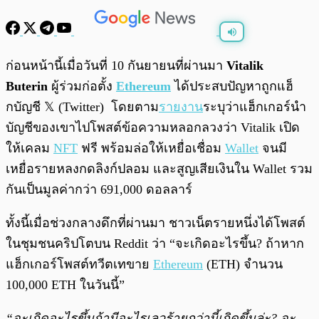
พร้อมเล่น
0:00
/
0:00
ก่อนหน้านี้เมื่อวันที่ 10 กันยายนที่ผ่านมา
Vitalik
Buterin
ผู้ร่วมก่อตั้ง
Ethereum
ได้ประสบปัญหาถูกแฮ็
กบัญชี 𝕏 (Twitter) โดยตาม
รายงาน
ระบุว่าแฮ็กเกอร์นำ
บัญชีของเขาไปโพสต์ข้อความหลอกลวงว่า Vitalik เปิด
ให้เคลม
NFT
ฟรี พร้อมล่อให้เหยื่อเชื่อม
Wallet
จนมี
เหยื่อรายหลงกดลิงก์ปลอม และสูญเสียเงินใน Wallet รวม
กันเป็นมูลค่ากว่า 691,000 ดอลลาร์
ทั้งนี้เมื่อช่วงกลางดึกที่ผ่านมา ชาวเน็ตรายหนึ่งได้โพสต์
ในชุมชนคริปโตบน Reddit ว่า “จะเกิดอะไรขึ้น? ถ้าหาก
แฮ็กเกอร์โพสต์ทวีตเทขาย
Ethereum
(ETH) จำนวน
100,000 ETH ในวันนี้”
“จะเกิดอะไรขึ้นถ้ามีอะไรเลวร้ายกว่านี้เกิดขึ้นล่ะ? จะ