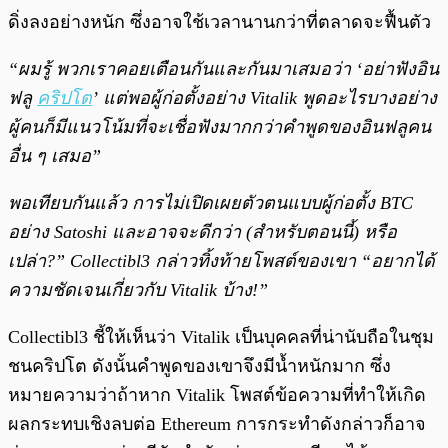
ดิ่งลงอย่างหนัก ซึ่งอาจใช้เวลานานกว่าที่ตลาดจะฟื้นตัว
“ผมรู้ พวกเราคอยเตือนกันและกันมาเสมอว่า ‘อย่าฟังอิน
ฟลู
คริปโต
’ แต่พอผู้ก่อตั้งอย่าง Vitalik พูดอะไรบางอย่าง
ผู้คนก็มีแนวโน้มที่จะเชื่อฟังมากกว่าคำพูดของอินฟลูคน
อื่น ๆ เสมอ”
พอเทียบกันแล้ว การไม่เปิดเผยตัวตนแบบผู้ก่อตั้ง BTC
อย่าง Satoshi และอาจจะดีกว่า (สำหรับตอนนี้) หรือ
เปล่า?” Collectibl3 กล่าวทิ้งท้ายโพสต์ของเขา “อยากได้
ความชัดเจนเกี่ยวกับ Vitalik บ้าง!”
Collectibl3 ชี้ให้เห็นว่า Vitalik เป็นบุคคลที่น่านับถือในชุม
ชนคริปโต ดังนั้นคำพูดของเขาจึงมีน้ำหนักมาก ซึ่ง
หมายความว่าถ้าหาก Vitalik โพสต์ข้อความที่ทำให้เกิด
ผลกระทบเชิงลบต่อ Ethereum การกระทำดังกล่าวก็อาจ