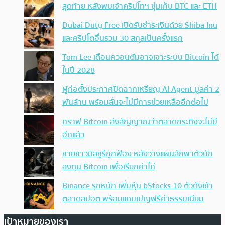
สุดท้าย หลังพบเจ้าคริปโทฯ ซุ่มเก็บ BTC และ ETH
Dubai Duty Free เปิดรับชำระเงินด้วย Shiba Inu
และคริปโตอื่นรวม 30 สกุลเป็นครั้งแรก
Tom Lee เตือนควอนตัมอาจเจาะระบบ Bitcoin ได้
ในปี 2028
ผู้ก่อตั้งประกาศปิดฉากเหรียญ AI Agent มูลค่า 2
พันล้าน พร้อมลั่นจะไม่มีการช่วยเหลืออีกต่อไป
กราฟ Bitcoin ส่งสัญญาณว่าตลาดกระทิงจะไม่มี
อีกแล้ว
ชายชาวมิสซูรีถูกฟ้อง หลังวางแผนลักพาตัวนัก
ลงทุน Bitcoin เพื่อเรียกค่าไถ่
Binance รุกหนัก เพิ่มหุ้น bStocks 10 ตัวดังเข้า
ตลาดสปอต พร้อมแคมเปญฟรีค่าธรรมเนียม
เป้าหมายของเรา