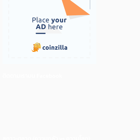
ติดตามเราบน Facebook
สภาวะตลาด (ความกลัว vs ความโลภ)