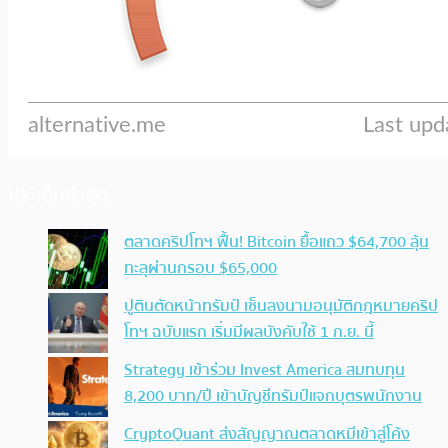
ประเด็นล่าสุด
ตลาดคริปโทฯ ฟื้น! Bitcoin ยื้อแถว $64,700 ลุ้น
ทะลุผ่านกรอบ $65,000
ปูตินตัดหน้าทรัมป์ เซ็นลงนามอนุมัติกฎหมายคริป
โทฯ ฉบับแรก เริ่มมีผลบังคับใช้ 1 ก.ย. นี้
Strategy เข้าร่วม Invest America สมทบทุน
8,200 บาท/ปี เข้าบัญชีทรัมป์แจกบุตรพนักงาน
CryptoQuant ส่งสัญญาณตลาดหมีเข้าสู่โค้ง