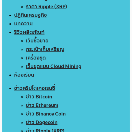
ราคา Ripple (XRP)
ปฏิทินเศรษฐกิจ
บทความ
รีวิวผลิตภัณฑ์
เว็บซื้อขาย
กระเป๋าเก็บเหรียญ
เครื่องขุด
เว็บขุดแบบ Cloud Mining
ห้องเรียน
ข่าวคริปโตเคอเรนซี่
ข่าว Bitcoin
ข่าว Ethereum
ข่าว Binance Coin
ข่าว Dogecoin
ข่าว Ripple (XRP)