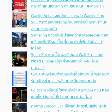
ตลาดโทเคนเงินฝาก ตามรอย Citi, JPMorgan
Clarity Act อาจชะงักยาว ๆ หลัง Warren ร้อง
SEC ตรวจสอบเหรียญมีมของทรัมป์ เพราะทำนัก
ลงทุนขาดทุนยับ
Samsung อาจเป็นผู้นำแจกจ่าย Stablecoin หลัง
เตรียมเพิ่มฟีเจอร์ใหม่ในสมาร์ทโฟน 800 ล้าน
เครื่อง
SpaceX ทำรายได้ทะลุเป้าของ Wall Street แต่
พอร์ต Bitcoin มีมูลค่าลดลงกว่า 540 ล้าน
ดอลลาร์
CLICX ลั่นพร้อมดำเนินคดีผู้ตั้งใจบิดหนี้ พร้อมปิด
รับสมัครชั่วคราวหลังคนแห่ยื่นจนระบบล้น
Coldcard เตือนผู้ใช้งานรีบย้าย Bitcoin ด่วน หลัง
ช่องโหว่ยังอุดไม่ได้ และถูกเจาะต่อเนื่อง
กองทุน Bitcoin ETF เจ๊งและปิดตัวเป็นแห่งแรกใน