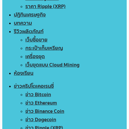
ราคา Ripple (XRP)
ปฏิทินเศรษฐกิจ
บทความ
รีวิวผลิตภัณฑ์
เว็บซื้อขาย
กระเป๋าเก็บเหรียญ
เครื่องขุด
เว็บขุดแบบ Cloud Mining
ห้องเรียน
ข่าวคริปโตเคอเรนซี่
ข่าว Bitcoin
ข่าว Ethereum
ข่าว Binance Coin
ข่าว Dogecoin
ข่าว Ripple (XRP)