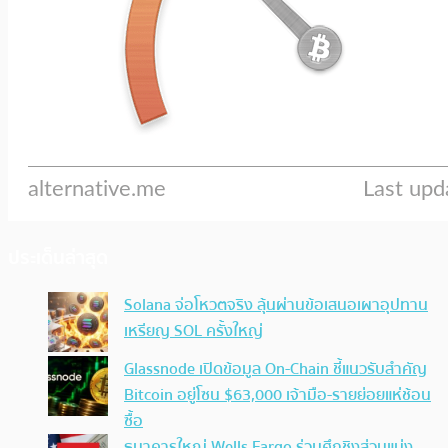
ประเด็นล่าสุด
Solana จ่อโหวตจริง ลุ้นผ่านข้อเสนอเผาอุปทาน
เหรียญ SOL ครั้งใหญ่
Glassnode เปิดข้อมูล On-Chain ชี้แนวรับสำคัญ
Bitcoin อยู่โซน $63,000 เจ้ามือ-รายย่อยแห่ช้อน
ซื้อ
ธนาคารใหญ่ Wells Fargo ร่วมศึกชิงส่วนแบ่ง