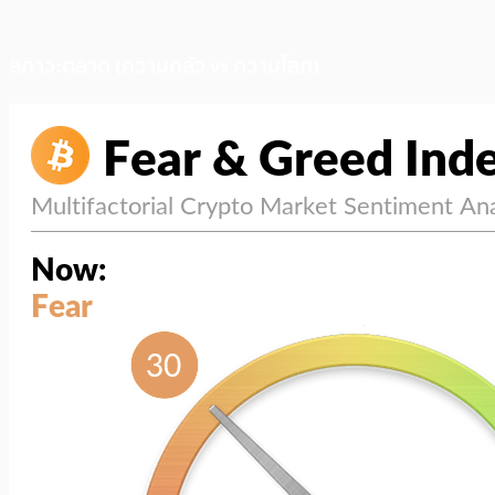
สภาวะตลาด (ความกลัว vs ความโลภ)