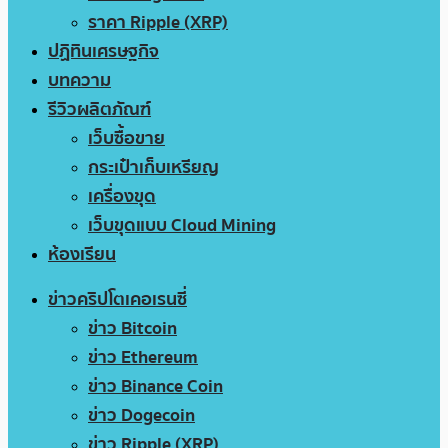
ราคา Ripple (XRP)
ปฏิทินเศรษฐกิจ
บทความ
รีวิวผลิตภัณฑ์
เว็บซื้อขาย
กระเป๋าเก็บเหรียญ
เครื่องขุด
เว็บขุดแบบ Cloud Mining
ห้องเรียน
ข่าวคริปโตเคอเรนซี่
ข่าว Bitcoin
ข่าว Ethereum
ข่าว Binance Coin
ข่าว Dogecoin
ข่าว Ripple (XRP)