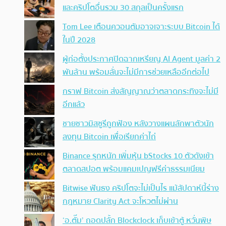
และคริปโตอื่นรวม 30 สกุลเป็นครั้งแรก
Tom Lee เตือนควอนตัมอาจเจาะระบบ Bitcoin ได้
ในปี 2028
ผู้ก่อตั้งประกาศปิดฉากเหรียญ AI Agent มูลค่า 2
พันล้าน พร้อมลั่นจะไม่มีการช่วยเหลืออีกต่อไป
กราฟ Bitcoin ส่งสัญญาณว่าตลาดกระทิงจะไม่มี
อีกแล้ว
ชายชาวมิสซูรีถูกฟ้อง หลังวางแผนลักพาตัวนัก
ลงทุน Bitcoin เพื่อเรียกค่าไถ่
Binance รุกหนัก เพิ่มหุ้น bStocks 10 ตัวดังเข้า
ตลาดสปอต พร้อมแคมเปญฟรีค่าธรรมเนียม
Bitwise ฟันธง คริปโตจะไม่เป็นไร แม้สัปดาห์นี้ร่าง
กฎหมาย Clarity Act จะโหวตไม่ผ่าน
‘อ.ตั๊ม’ ถอดปลั้ก Blockclock เก็บเข้าตู้ หวั่นพิษ