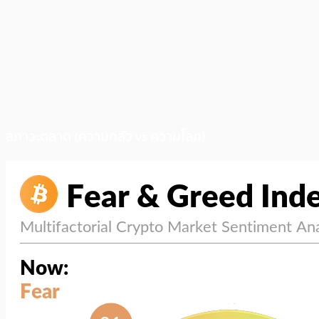
สภาวะตลาด (ความกลัว vs ความโลภ)