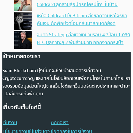
Coldcard ลุกลามสู่อุปกรณ์คริปโทฯ ในบ้าน
เหยื่อ Coldcard ใช้ Bitcoin ส่งข้อความหาโจรขอ
คืนเงิน ตัดพ้อชีวิตโอนกลับมาสักนิดก็ยังดี
จับตา Strategy ส่อแววเทขายรอบ 4 ? โอน 1,030
BTC มูลค่าทะลุ 2 พันล้านบาท ออกจากกระเป๋า
เป้าหมายของเรา
Siam Blockchain มุ่งมั่นที่จะช่วยนำเสนอสารเกี่ยวกับ
Cryptocurrency และเทคโนโลยีบล็อกเชนเพื่อคนไทย ในภาษาไทย เรา
รวบรวมข้อมูลส่วนใหญ่จากเว็บไซต์และเว็บบอร์ดต่างประเทศและนำมา
แปลส่งตรงถึงฟีดคุณ
เกี่ยวกับเว็บไซต์นี้
ทีมงาน
ติดต่อเรา
นโยบายความเป็นส่วนตัว
ข้อตกลงในการใช้งาน