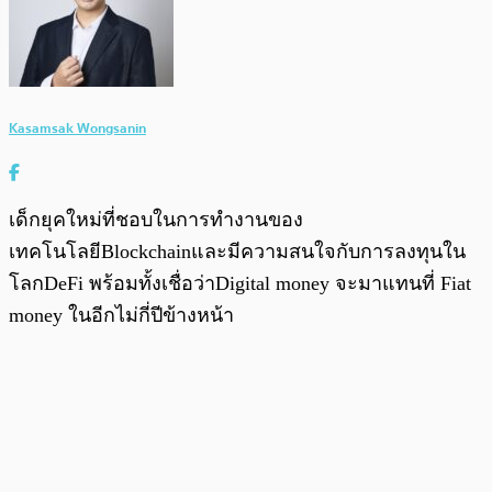
Kasamsak Wongsanin
เด็กยุคใหม่ที่ชอบในการทำงานของ
เทคโนโลยีBlockchainและมีความสนใจกับการลงทุนใน
โลกDeFi พร้อมทั้งเชื่อว่าDigital money จะมาแทนที่ Fiat
money ในอีกไม่กี่ปีข้างหน้า