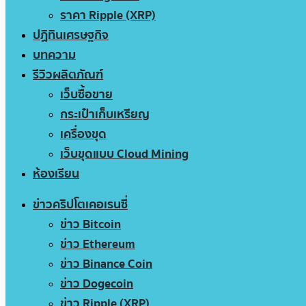
ราคา Ripple (XRP)
ปฏิทินเศรษฐกิจ
บทความ
รีวิวผลิตภัณฑ์
เว็บซื้อขาย
กระเป๋าเก็บเหรียญ
เครื่องขุด
เว็บขุดแบบ Cloud Mining
ห้องเรียน
ข่าวคริปโตเคอเรนซี่
ข่าว Bitcoin
ข่าว Ethereum
ข่าว Binance Coin
ข่าว Dogecoin
ข่าว Ripple (XRP)