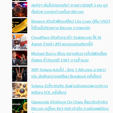
สหรัฐฯ เริ่มไม่ปลอดภัย? ชายชาวมิสซูรี 3 คน ถูก
ตั้งข้อหาบุกรุกบ้านขโมย Bitcoin
Binance เปิดตัวฟีเจอร์ใหม่ Lite Loan กู้ยืม USDT
ได้โดยไม่ต้องขาย Bitcoin จากพอร์ต
Cloudflare เปิดตัวกระเป๋า Stablecoin ให้ AI
Agent จ่ายค่า API และคอนเทนต์เองได้
Michael Burry เตือน ตลาดหุ้นอาจใกล้พีคเสี่ยง
ดิ่งแรง ย้ำวิกฤตปี 1987 อาจซ้ำรอย
XRP-Solana หลบไป : ส่อง 3 Altcoins ฉายแวว
เด่น ส่งสัญญาณเตรียม Breakout ครั้งใหญ่
Solana จ่อโหวตจริง ลุ้นผ่านข้อเสนอเผาอุปทาน
เหรียญ SOL ครั้งใหญ่
Glassnode เปิดข้อมูล On-Chain ชี้แนวรับสำคัญ
Bitcoin อยู่โซน $63,000 เจ้ามือ-รายย่อยแห่ช้อน