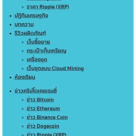
ราคา Ripple (XRP)
ปฏิทินเศรษฐกิจ
บทความ
รีวิวผลิตภัณฑ์
เว็บซื้อขาย
กระเป๋าเก็บเหรียญ
เครื่องขุด
เว็บขุดแบบ Cloud Mining
ห้องเรียน
ข่าวคริปโตเคอเรนซี่
ข่าว Bitcoin
ข่าว Ethereum
ข่าว Binance Coin
ข่าว Dogecoin
ข่าว Ripple (XRP)