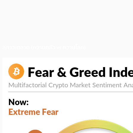
สภาวะตลาด (ความกลัว vs ความโลภ)