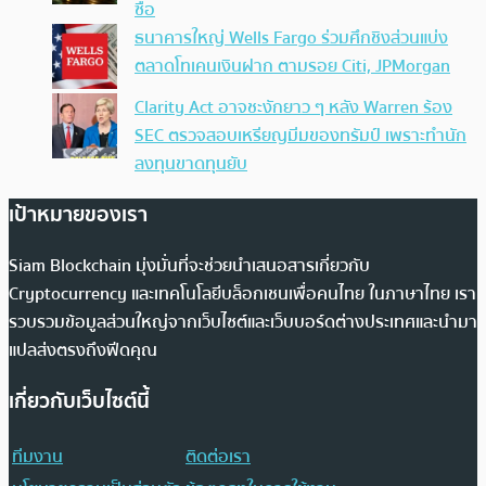
ซื้อ
ธนาคารใหญ่ Wells Fargo ร่วมศึกชิงส่วนแบ่ง
ตลาดโทเคนเงินฝาก ตามรอย Citi, JPMorgan
Clarity Act อาจชะงักยาว ๆ หลัง Warren ร้อง
SEC ตรวจสอบเหรียญมีมของทรัมป์ เพราะทำนัก
ลงทุนขาดทุนยับ
เป้าหมายของเรา
Siam Blockchain มุ่งมั่นที่จะช่วยนำเสนอสารเกี่ยวกับ
Cryptocurrency และเทคโนโลยีบล็อกเชนเพื่อคนไทย ในภาษาไทย เรา
รวบรวมข้อมูลส่วนใหญ่จากเว็บไซต์และเว็บบอร์ดต่างประเทศและนำมา
แปลส่งตรงถึงฟีดคุณ
เกี่ยวกับเว็บไซต์นี้
ทีมงาน
ติดต่อเรา