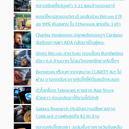
ตลาดเงินยุโรปมูลค่า 3.11 แสนล้านดอลลาร์
แบงก์ใหญ่สุดของอิตาลี ลดสัดส่วน Bitcoin ETF
ลง 99% หันลงทุน ใน Ethereum แทนถึง 3 เท่า
Charles Hoskinson ปลุกพลังคอมมูฯ Cardano
ลั่นต้องการพา ADA กลับมาเป็นผู้ชนะ
นักขุด Bitcoin สาย Solo เจอบล็อก รับทรัพย์คน
เดียว 6.6 ล้านบาท ไม่สนวิกฤตศรัทธาคริปโทฯ
Bernstein เตือนหากกฎหมาย CLARITY Act ไม่
ผ่าน อาจกดดันราคาคริปโตให้ดิ่งลงอีกระลอก
ทั่วโลกช็อก Telegram หายจาก App Store
ชั่วคราว ก่อนกลับมาใช้งานได้ปกติ
Galaxy Research ประเมินความเสียหายจาก
Coldcard อาจพุ่งสูงถึง $130 ล้าน
ตลาดคริปโตซบเซา วอลุ่มซื้อขายรายวันดิ่งเหลือ