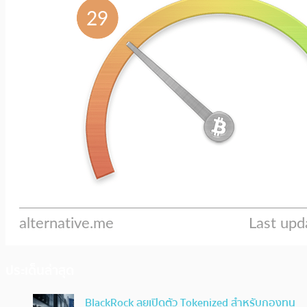
ประเด็นล่าสุด
BlackRock ลุยเปิดตัว Tokenized สำหรับกองทุน