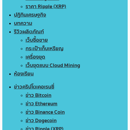
ราคา Ripple (XRP)
ปฏิทินเศรษฐกิจ
บทความ
รีวิวผลิตภัณฑ์
เว็บซื้อขาย
กระเป๋าเก็บเหรียญ
เครื่องขุด
เว็บขุดแบบ Cloud Mining
ห้องเรียน
ข่าวคริปโตเคอเรนซี่
ข่าว Bitcoin
ข่าว Ethereum
ข่าว Binance Coin
ข่าว Dogecoin
ข่าว Ripple (XRP)