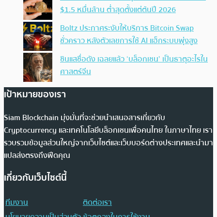
$1.5 หมื่นล้าน ต่ำสุดตั้งแต่ต้นปี 2026
Boltz ประกาศระงับให้บริการ Bitcoin Swap
ชั่วคราว หลังตัวเลขการใช้ AI แฮ็กระบบพุ่งสูง
ซินแสชื่อดัง เฉลยแล้ว ‘บล็อกเชน’ เป็นธาตุอะไรใน
ศาสตร์จีน
เป้าหมายของเรา
Siam Blockchain มุ่งมั่นที่จะช่วยนำเสนอสารเกี่ยวกับ
Cryptocurrency และเทคโนโลยีบล็อกเชนเพื่อคนไทย ในภาษาไทย เรา
รวบรวมข้อมูลส่วนใหญ่จากเว็บไซต์และเว็บบอร์ดต่างประเทศและนำมา
แปลส่งตรงถึงฟีดคุณ
เกี่ยวกับเว็บไซต์นี้
ทีมงาน
ติดต่อเรา
นโยบายความเป็นส่วนตัว
ข้อตกลงในการใช้งาน