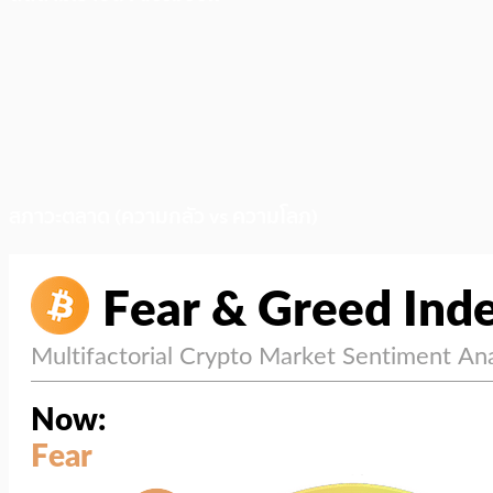
สภาวะตลาด (ความกลัว vs ความโลภ)