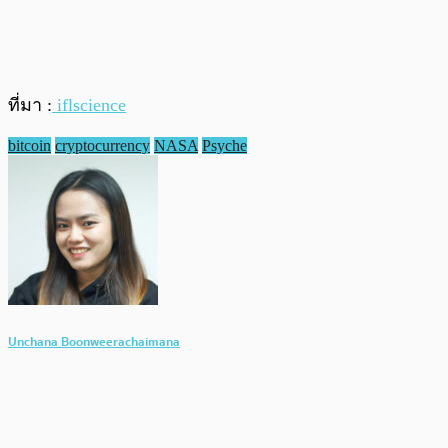
ที่มา :
iflscience
bitcoin
cryptocurrency
NASA
Psyche
Unchana Boonweerachaimana