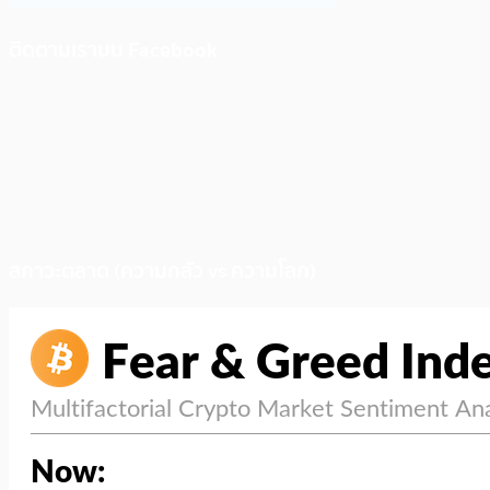
ติดตามเราบน Facebook
สภาวะตลาด (ความกลัว vs ความโลภ)