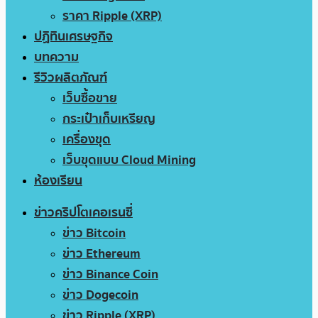
ราคา Ripple (XRP)
ปฏิทินเศรษฐกิจ
บทความ
รีวิวผลิตภัณฑ์
เว็บซื้อขาย
กระเป๋าเก็บเหรียญ
เครื่องขุด
เว็บขุดแบบ Cloud Mining
ห้องเรียน
ข่าวคริปโตเคอเรนซี่
ข่าว Bitcoin
ข่าว Ethereum
ข่าว Binance Coin
ข่าว Dogecoin
ข่าว Ripple (XRP)