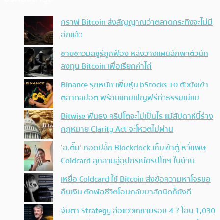
กราฟ Bitcoin ส่งสัญญาณว่าตลาดกระทิงจะไม่มี
อีกแล้ว
ชายชาวมิสซูรีถูกฟ้อง หลังวางแผนลักพาตัวนัก
ลงทุน Bitcoin เพื่อเรียกค่าไถ่
Binance รุกหนัก เพิ่มหุ้น bStocks 10 ตัวดังเข้า
ตลาดสปอต พร้อมแคมเปญฟรีค่าธรรมเนียม
Bitwise ฟันธง คริปโตจะไม่เป็นไร แม้สัปดาห์นี้ร่าง
กฎหมาย Clarity Act จะโหวตไม่ผ่าน
‘อ.ตั๊ม’ ถอดปลั้ก Blockclock เก็บเข้าตู้ หวั่นพิษ
Coldcard ลุกลามสู่อุปกรณ์คริปโทฯ ในบ้าน
เหยื่อ Coldcard ใช้ Bitcoin ส่งข้อความหาโจรขอ
คืนเงิน ตัดพ้อชีวิตโอนกลับมาสักนิดก็ยังดี
จับตา Strategy ส่อแววเทขายรอบ 4 ? โอน 1,030