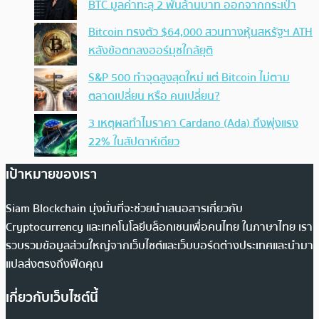
BTC มูลค่าทะลุ 2 พันล้านบาท ออกจากกระเป๋า
Bitcoin ทรงตัว $64,000 สวนทางหุ้นสหรัฐฯ ATH
หลังข้อตกลงฮอร์มุซใกล้ยุติ
S&P 500 ทำจุดสูงสุดใหม่ แต่ Bitcoin ไม่ตาม
ตลาดเปลี่ยน หรือ คนเปลี่ยน?
3 เหตุผลทำไมราคา Cardano (Ada) ถึงพุ่งแรง
22% ในสัปดาห์เดียว
เป้าหมายของเรา
Siam Blockchain มุ่งมั่นที่จะช่วยนำเสนอสารเกี่ยวกับ
Cryptocurrency และเทคโนโลยีบล็อกเชนเพื่อคนไทย ในภาษาไทย เรา
รวบรวมข้อมูลส่วนใหญ่จากเว็บไซต์และเว็บบอร์ดต่างประเทศและนำมา
แปลส่งตรงถึงฟีดคุณ
เกี่ยวกับเว็บไซต์นี้