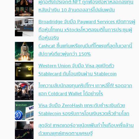
ผู้ก่อตั้งโปรเจกต์ NFT ถูกฟ้องข้อหาหลอกลงทุน
หลังนำเงิน 10 ล้านดอลลาร์ไปเล่นพนัน
Broadridge จับมือ Payward Services เปิดทางผู้
ถือหุ้นโทเคน xStocksโหวตลงมติในการประชุมผู้
ถือหุ้นจริง
Cashcat ขึ้นแท่นเหรียญมีมที่โตแรงที่สุดในเวลานี้
สัปดาห์เดียวพุ่งกว่า 150%
Western Union จับมือ Visa ลุยเปิดตัว
Stablecard ดันโอนเงินผ่าน Stablecoin
ไขความลับนักลงทุนคริปโทฯ เกาหลีใต้! รอดจาก
แฮก Coldcard Wallet ได้อย่างไร
Visa จับมือ ZeroHash ยกระดับชำระเงินด้วย
Stablecoin รองรับการโอนเงินรวดเร็วข้ามโลก
สุดจัด! เทรดเดอร์อายุน้อยฟันกำไรเกือบครึ่งล้าน
ด้วยกลยุทธ์เทรดตามเศรษฐี