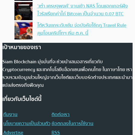
‘เต๋า เศรษฐพงศ์’ งานเข้า NAS โดนแฮกเกอร์ฝัง
ไวรัสเรียกค่าไถ่ Bitcoin เป็นจำนวน 0.07 BTC
ไต้หวันยกระดับเข้ม จ่อบังคับใช้กฏ Travel Rule
คุมโอนคริปโทฯ เริ่ม ต.ค. นี้
เป้าหมายของเรา
Siam Blockchain มุ่งมั่นที่จะช่วยนำเสนอสารเกี่ยวกับ
Cryptocurrency และเทคโนโลยีบล็อกเชนเพื่อคนไทย ในภาษาไทย เรา
รวบรวมข้อมูลส่วนใหญ่จากเว็บไซต์และเว็บบอร์ดต่างประเทศและนำมา
แปลส่งตรงถึงฟีดคุณ
เกี่ยวกับเว็บไซต์นี้
ทีมงาน
ติดต่อเรา
นโยบายความเป็นส่วนตัว
ข้อตกลงในการใช้งาน
Advertise
RSS