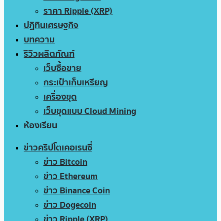
ราคา Ripple (XRP)
ปฏิทินเศรษฐกิจ
บทความ
รีวิวผลิตภัณฑ์
เว็บซื้อขาย
กระเป๋าเก็บเหรียญ
เครื่องขุด
เว็บขุดแบบ Cloud Mining
ห้องเรียน
ข่าวคริปโตเคอเรนซี่
ข่าว Bitcoin
ข่าว Ethereum
ข่าว Binance Coin
ข่าว Dogecoin
ข่าว Ripple (XRP)