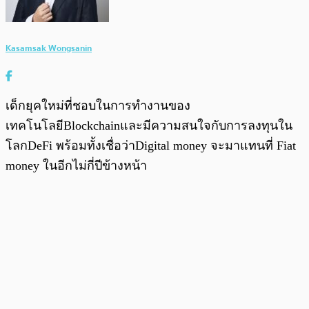
Kasamsak Wongsanin
เด็กยุคใหม่ที่ชอบในการทำงานของ
เทคโนโลยีBlockchainและมีความสนใจกับการลงทุนใน
โลกDeFi พร้อมทั้งเชื่อว่าDigital money จะมาแทนที่ Fiat
money ในอีกไม่กี่ปีข้างหน้า