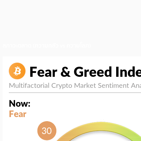
สภาวะตลาด (ความกลัว vs ความโลภ)