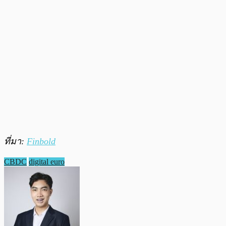
ที่มา:
Finbold
CBDC
digital euro