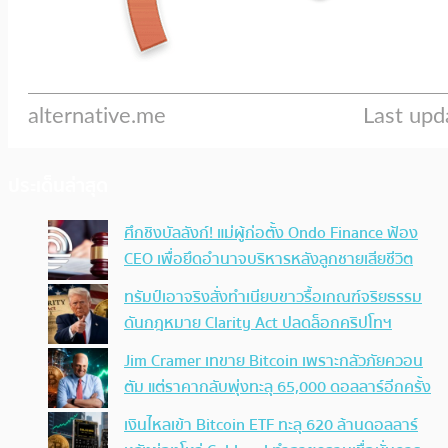
ประเด็นล่าสุด
ศึกชิงบัลลังก์! แม่ผู้ก่อตั้ง Ondo Finance ฟ้อง
CEO เพื่อยึดอำนาจบริหารหลังลูกชายเสียชีวิต
ทรัมป์เอาจริง สั่งทำเนียบขาวรื้อเกณฑ์จริยธรรม
ดันกฎหมาย Clarity Act ปลดล็อกคริปโทฯ
Jim Cramer เทขาย Bitcoin เพราะกลัวภัยควอน
ตัม แต่ราคากลับพุ่งทะลุ 65,000 ดอลลาร์อีกครั้ง
เงินไหลเข้า Bitcoin ETF ทะลุ 620 ล้านดอลลาร์