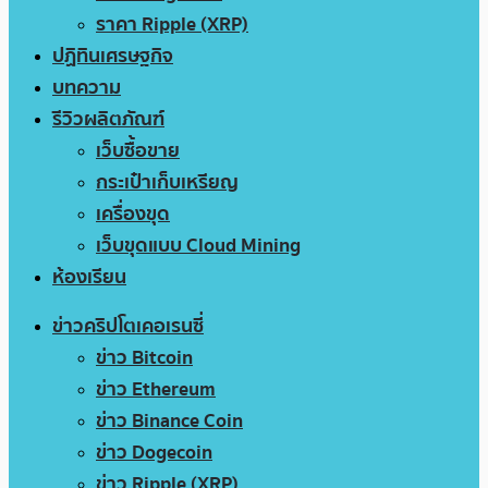
ราคา Ripple (XRP)
ปฏิทินเศรษฐกิจ
บทความ
รีวิวผลิตภัณฑ์
เว็บซื้อขาย
กระเป๋าเก็บเหรียญ
เครื่องขุด
เว็บขุดแบบ Cloud Mining
ห้องเรียน
ข่าวคริปโตเคอเรนซี่
ข่าว Bitcoin
ข่าว Ethereum
ข่าว Binance Coin
ข่าว Dogecoin
ข่าว Ripple (XRP)