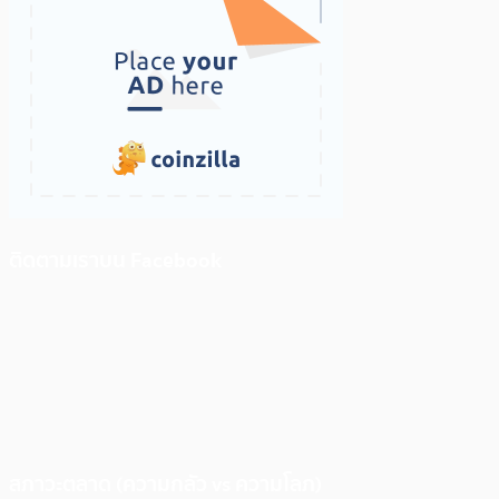
ติดตามเราบน Facebook
สภาวะตลาด (ความกลัว vs ความโลภ)