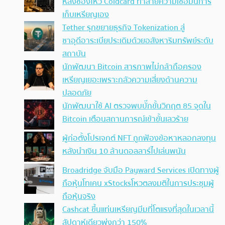
หลังช่องโหว่ Coldcard ทำลายความเชื่อมั่นการ
เก็บเหรียญเอง
Tether รุกขยายธุรกิจ Tokenization สู่
ซาอุดีอาระเบียประเดิมด้วยอสังหาริมทรัพย์ระดับ
สถาบัน
นักพัฒนา Bitcoin สารภาพไม่กล้าถือครอง
เหรียญเยอะเพราะกลัวความเสี่ยงด้านความ
ปลอดภัย
นักพัฒนาใช้ AI ตรวจพบบั๊กขั้นวิกฤต 85 จุดใน
Bitcoin เตือนสถานการณ์เข้าขั้นเลวร้าย
ผู้ก่อตั้งโปรเจกต์ NFT ถูกฟ้องข้อหาหลอกลงทุน
หลังนำเงิน 10 ล้านดอลลาร์ไปเล่นพนัน
Broadridge จับมือ Payward Services เปิดทางผู้
ถือหุ้นโทเคน xStocksโหวตลงมติในการประชุมผู้
ถือหุ้นจริง
Cashcat ขึ้นแท่นเหรียญมีมที่โตแรงที่สุดในเวลานี้
สัปดาห์เดียวพุ่งกว่า 150%