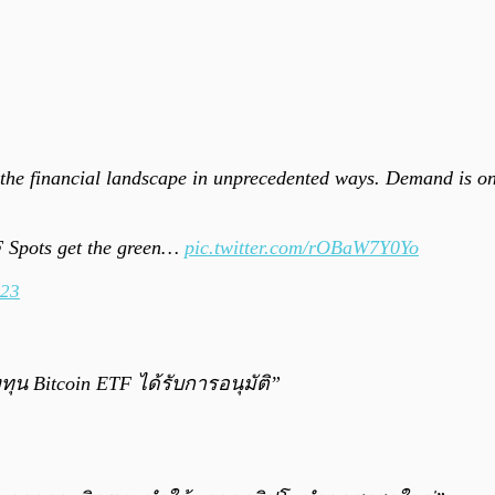
the financial landscape in unprecedented ways. Demand is on t
F Spots get the green…
pic.twitter.com/rOBaW7Y0Yo
023
 Bitcoin ETF ได้รับการอนุมัติ”