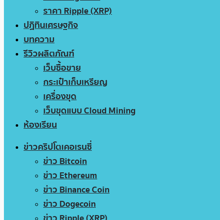
ราคา Ripple (XRP)
ปฏิทินเศรษฐกิจ
บทความ
รีวิวผลิตภัณฑ์
เว็บซื้อขาย
กระเป๋าเก็บเหรียญ
เครื่องขุด
เว็บขุดแบบ Cloud Mining
ห้องเรียน
ข่าวคริปโตเคอเรนซี่
ข่าว Bitcoin
ข่าว Ethereum
ข่าว Binance Coin
ข่าว Dogecoin
ข่าว Ripple (XRP)