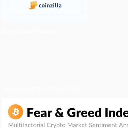
ติดตามเราบน Facebook
สภาวะตลาด (ความกลัว vs ความโลภ)