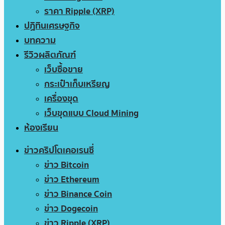
ราคา Ripple (XRP)
ปฏิทินเศรษฐกิจ
บทความ
รีวิวผลิตภัณฑ์
เว็บซื้อขาย
กระเป๋าเก็บเหรียญ
เครื่องขุด
เว็บขุดแบบ Cloud Mining
ห้องเรียน
ข่าวคริปโตเคอเรนซี่
ข่าว Bitcoin
ข่าว Ethereum
ข่าว Binance Coin
ข่าว Dogecoin
ข่าว Ripple (XRP)