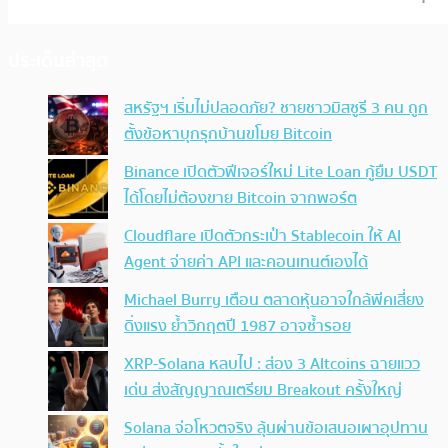
ประเด็นล่าสุด
สหรัฐฯ เริ่มไม่ปลอดภัย? ชายชาวมิสซูรี 3 คน ถูก
ตั้งข้อหาบุกรุกบ้านขโมย Bitcoin
Binance เปิดตัวฟีเจอร์ใหม่ Lite Loan กู้ยืม USDT
ได้โดยไม่ต้องขาย Bitcoin จากพอร์ต
Cloudflare เปิดตัวกระเป๋า Stablecoin ให้ AI
Agent จ่ายค่า API และคอนเทนต์เองได้
Michael Burry เตือน ตลาดหุ้นอาจใกล้พีคเสี่ยง
ดิ่งแรง ย้ำวิกฤตปี 1987 อาจซ้ำรอย
XRP-Solana หลบไป : ส่อง 3 Altcoins ฉายแวว
เด่น ส่งสัญญาณเตรียม Breakout ครั้งใหญ่
Solana จ่อโหวตจริง ลุ้นผ่านข้อเสนอเผาอุปทาน