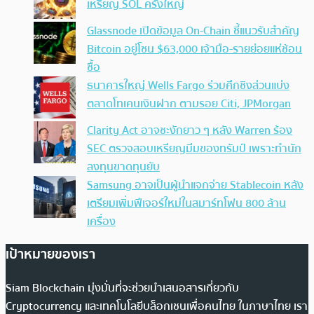
เหรียญ SOL ครั้งใหญ่
Glassnode เปิดข้อมูล On-Chain ชี้แนวรับสำคัญ
Bitcoin อยู่โซน $63,000 เจ้ามือ-รายย่อยแห่ช้อน
ซื้อ
ธนาคารใหญ่ Wells Fargo ร่วมศึกชิงส่วนแบ่ง
ตลาดโทเคนเงินฝาก ตามรอย Citi, JPMorgan
Clarity Act อาจชะงักยาว ๆ หลัง Warren ร้อง
SEC ตรวจสอบเหรียญมีมของทรัมป์ เพราะทำนัก
ลงทุนขาดทุนยับ
Samsung อาจเป็นผู้นำแจกจ่าย Stablecoin หลัง
เตรียมเพิ่มฟีเจอร์ใหม่ในสมาร์ทโฟน 800 ล้าน
เครื่อง
เป้าหมายของเรา
Siam Blockchain มุ่งมั่นที่จะช่วยนำเสนอสารเกี่ยวกับ
Cryptocurrency และเทคโนโลยีบล็อกเชนเพื่อคนไทย ในภาษาไทย เรา