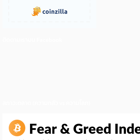
ติดตามเราบน Facebook
สภาวะตลาด (ความกลัว vs ความโลภ)