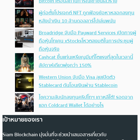
Bitcoin เตือนสถานการณ์เข้าขั้นเลวร้าย
ผู้ก่อตั้งโปรเจกต์ NFT ถูกฟ้องข้อหาหลอกลงทุน
หลังนำเงิน 10 ล้านดอลลาร์ไปเล่นพนัน
Broadridge จับมือ Payward Services เปิดทางผู้
ถือหุ้นโทเคน xStocksโหวตลงมติในการประชุมผู้
ถือหุ้นจริง
Cashcat ขึ้นแท่นเหรียญมีมที่โตแรงที่สุดในเวลานี้
สัปดาห์เดียวพุ่งกว่า 150%
Western Union จับมือ Visa ลุยเปิดตัว
Stablecard ดันโอนเงินผ่าน Stablecoin
ไขความลับนักลงทุนคริปโทฯ เกาหลีใต้! รอดจาก
แฮก Coldcard Wallet ได้อย่างไร
เป้าหมายของเรา
Siam Blockchain มุ่งมั่นที่จะช่วยนำเสนอสารเกี่ยวกับ