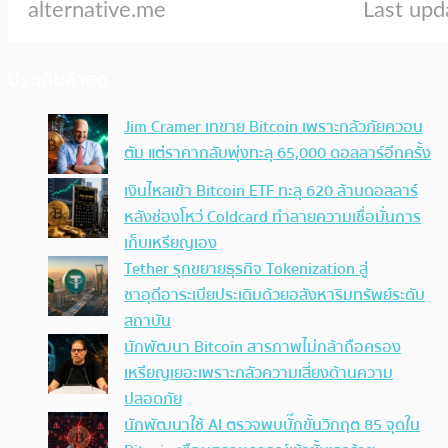
ประเด็นล่าสุด
Jim Cramer เทขาย Bitcoin เพราะกลัวภัยควอน
ตัม แต่ราคากลับพุ่งทะลุ 65,000 ดอลลาร์อีกครั้ง
เงินไหลเข้า Bitcoin ETF ทะลุ 620 ล้านดอลลาร์
หลังช่องโหว่ Coldcard ทำลายความเชื่อมั่นการ
เก็บเหรียญเอง
Tether รุกขยายธุรกิจ Tokenization สู่
ซาอุดีอาระเบียประเดิมด้วยอสังหาริมทรัพย์ระดับ
สถาบัน
นักพัฒนา Bitcoin สารภาพไม่กล้าถือครอง
เหรียญเยอะเพราะกลัวความเสี่ยงด้านความ
ปลอดภัย
นักพัฒนาใช้ AI ตรวจพบบั๊กขั้นวิกฤต 85 จุดใน