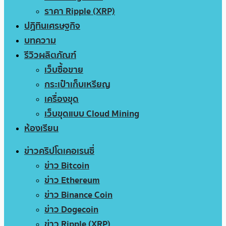
ราคา Ripple (XRP)
ปฏิทินเศรษฐกิจ
บทความ
รีวิวผลิตภัณฑ์
เว็บซื้อขาย
กระเป๋าเก็บเหรียญ
เครื่องขุด
เว็บขุดแบบ Cloud Mining
ห้องเรียน
ข่าวคริปโตเคอเรนซี่
ข่าว Bitcoin
ข่าว Ethereum
ข่าว Binance Coin
ข่าว Dogecoin
ข่าว Ripple (XRP)