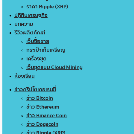
ราคา Ripple (XRP)
ปฏิทินเศรษฐกิจ
บทความ
รีวิวผลิตภัณฑ์
เว็บซื้อขาย
กระเป๋าเก็บเหรียญ
เครื่องขุด
เว็บขุดแบบ Cloud Mining
ห้องเรียน
ข่าวคริปโตเคอเรนซี่
ข่าว Bitcoin
ข่าว Ethereum
ข่าว Binance Coin
ข่าว Dogecoin
ข่าว Ripple (XRP)