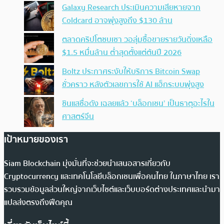
Galaxy Research ประเมินความเสียหายจาก
Coldcard อาจพุ่งสูงถึง $130 ล้าน
ตลาดคริปโตซบเซา วอลุ่มซื้อขายรายวันดิ่งเหลือ
$1.5 หมื่นล้าน ต่ำสุดตั้งแต่ต้นปี 2026
Boltz ประกาศระงับให้บริการ Bitcoin Swap
ชั่วคราว หลังตัวเลขการใช้ AI แฮ็กระบบพุ่งสูง
ซินแสชื่อดัง เฉลยแล้ว ‘บล็อกเชน’ เป็นธาตุอะไรใน
ศาสตร์จีน
เป้าหมายของเรา
Siam Blockchain มุ่งมั่นที่จะช่วยนำเสนอสารเกี่ยวกับ
Cryptocurrency และเทคโนโลยีบล็อกเชนเพื่อคนไทย ในภาษาไทย เรา
รวบรวมข้อมูลส่วนใหญ่จากเว็บไซต์และเว็บบอร์ดต่างประเทศและนำมา
แปลส่งตรงถึงฟีดคุณ