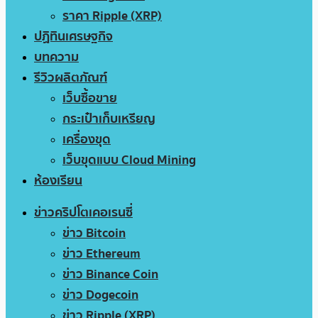
ราคา Ripple (XRP)
ปฏิทินเศรษฐกิจ
บทความ
รีวิวผลิตภัณฑ์
เว็บซื้อขาย
กระเป๋าเก็บเหรียญ
เครื่องขุด
เว็บขุดแบบ Cloud Mining
ห้องเรียน
ข่าวคริปโตเคอเรนซี่
ข่าว Bitcoin
ข่าว Ethereum
ข่าว Binance Coin
ข่าว Dogecoin
ข่าว Ripple (XRP)