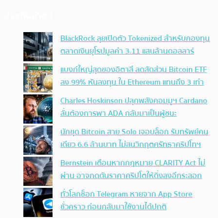
ประเด็นล่าสุด
BlackRock ลุยเปิดตัว Tokenized สำหรับกองทุน
ตลาดเงินยุโรปมูลค่า 3.11 แสนล้านดอลลาร์
แบงก์ใหญ่สุดของอิตาลี ลดสัดส่วน Bitcoin ETF
ลง 99% หันลงทุน ใน Ethereum แทนถึง 3 เท่า
Charles Hoskinson ปลุกพลังคอมมูฯ Cardano
ลั่นต้องการพา ADA กลับมาเป็นผู้ชนะ
นักขุด Bitcoin สาย Solo เจอบล็อก รับทรัพย์คน
เดียว 6.6 ล้านบาท ไม่สนวิกฤตศรัทธาคริปโทฯ
Bernstein เตือนหากกฎหมาย CLARITY Act ไม่
ผ่าน อาจกดดันราคาคริปโตให้ดิ่งลงอีกระลอก
ทั่วโลกช็อก Telegram หายจาก App Store
ชั่วคราว ก่อนกลับมาใช้งานได้ปกติ