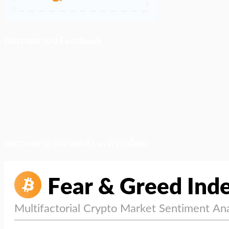
ติดตามเราบน Facebook
สภาวะตลาด (ความกลัว vs ความโลภ)