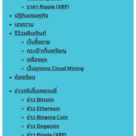
ราคา Ripple (XRP)
ปฏิทินเศรษฐกิจ
บทความ
รีวิวผลิตภัณฑ์
เว็บซื้อขาย
กระเป๋าเก็บเหรียญ
เครื่องขุด
เว็บขุดแบบ Cloud Mining
ห้องเรียน
ข่าวคริปโตเคอเรนซี่
ข่าว Bitcoin
ข่าว Ethereum
ข่าว Binance Coin
ข่าว Dogecoin
ข่าว Ripple (XRP)