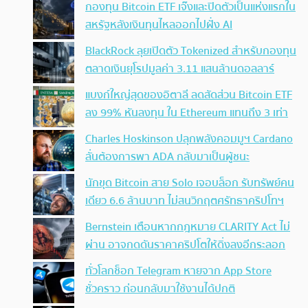
กองทุน Bitcoin ETF เจ๊งและปิดตัวเป็นแห่งแรกใน
สหรัฐหลังเงินทุนไหลออกไปฝั่ง AI
BlackRock ลุยเปิดตัว Tokenized สำหรับกองทุน
ตลาดเงินยุโรปมูลค่า 3.11 แสนล้านดอลลาร์
แบงก์ใหญ่สุดของอิตาลี ลดสัดส่วน Bitcoin ETF
ลง 99% หันลงทุน ใน Ethereum แทนถึง 3 เท่า
Charles Hoskinson ปลุกพลังคอมมูฯ Cardano
ลั่นต้องการพา ADA กลับมาเป็นผู้ชนะ
นักขุด Bitcoin สาย Solo เจอบล็อก รับทรัพย์คน
เดียว 6.6 ล้านบาท ไม่สนวิกฤตศรัทธาคริปโทฯ
Bernstein เตือนหากกฎหมาย CLARITY Act ไม่
ผ่าน อาจกดดันราคาคริปโตให้ดิ่งลงอีกระลอก
ทั่วโลกช็อก Telegram หายจาก App Store
ชั่วคราว ก่อนกลับมาใช้งานได้ปกติ