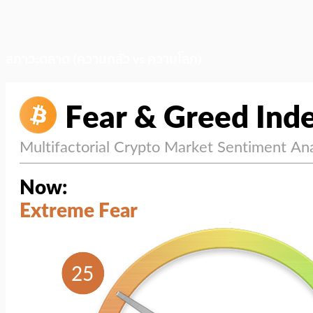
สภาวะตลาด (ความกลัว vs ความโลภ)