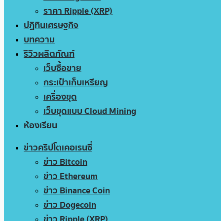
ราคา Ripple (XRP)
ปฏิทินเศรษฐกิจ
บทความ
รีวิวผลิตภัณฑ์
เว็บซื้อขาย
กระเป๋าเก็บเหรียญ
เครื่องขุด
เว็บขุดแบบ Cloud Mining
ห้องเรียน
ข่าวคริปโตเคอเรนซี่
ข่าว Bitcoin
ข่าว Ethereum
ข่าว Binance Coin
ข่าว Dogecoin
ข่าว Ripple (XRP)