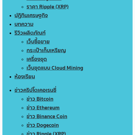
ราคา Ripple (XRP)
ปฏิทินเศรษฐกิจ
บทความ
รีวิวผลิตภัณฑ์
เว็บซื้อขาย
กระเป๋าเก็บเหรียญ
เครื่องขุด
เว็บขุดแบบ Cloud Mining
ห้องเรียน
ข่าวคริปโตเคอเรนซี่
ข่าว Bitcoin
ข่าว Ethereum
ข่าว Binance Coin
ข่าว Dogecoin
ข่าว Ripple (XRP)