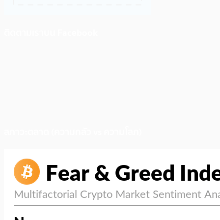
ติดตามเราบน Facebook
สภาวะตลาด (ความกลัว vs ความโลภ)