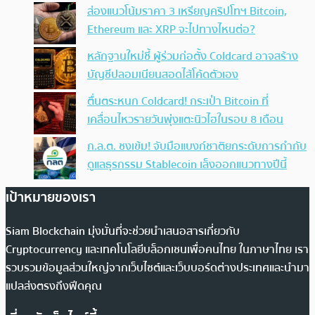
ส่องแนวโน้มราคา 3 เหรียญคริปโทฯ Bitcoin,
Ethereum และ XRP จะไปทางไหนต่อ?
หลักฐานใหม่ชี้ ผู้ร่วมก่อตั้ง Coldcard อาจสร้าง
บัญชีปลอมเนียนสอดไส้โค้ดตัวเอง
ตื่นตระหนก Coldcard! กระเป๋า Bitcoin ที่
เคลื่อนไหวรายวันพุ่งแตะนิวไฮในรอบ 8 เดือน
ก.ล.ต. ชงเข้ม! จับมือแบงก์ชาติยกระดับการกำกับ
ดูแลธุรกรรม Stablecoin เล็งออกแนวทางปีนี้
เป้าหมายของเรา
Siam Blockchain มุ่งมั่นที่จะช่วยนำเสนอสารเกี่ยวกับ
Cryptocurrency และเทคโนโลยีบล็อกเชนเพื่อคนไทย ในภาษาไทย เรา
รวบรวมข้อมูลส่วนใหญ่จากเว็บไซต์และเว็บบอร์ดต่างประเทศและนำมา
แปลส่งตรงถึงฟีดคุณ