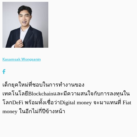
Kasamsak Wongsanin
เด็กยุคใหม่ที่ชอบในการทำงานของ
เทคโนโลยีBlockchainและมีความสนใจกับการลงทุนใน
โลกDeFi พร้อมทั้งเชื่อว่าDigital money จะมาแทนที่ Fiat
money ในอีกไม่กี่ปีข้างหน้า