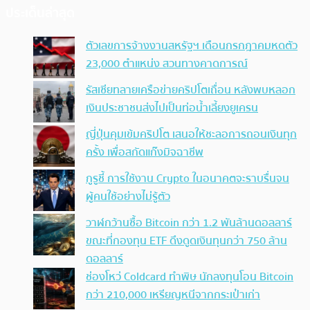
ประเด็นล่าสุด
ตัวเลขการจ้างงานสหรัฐฯ เดือนกรกฎาคมหดตัว
23,000 ตำแหน่ง สวนทางคาดการณ์
รัสเซียทลายเครือข่ายคริปโตเถื่อน หลังพบหลอก
เงินประชาชนส่งไปเป็นท่อน้ำเลี้ยงยูเครน
ญี่ปุ่นคุมเข้มคริปโต เสนอให้ชะลอการถอนเงินทุก
ครั้ง เพื่อสกัดแก๊งมิจฉาชีพ
กูรูชี้ การใช้งาน Crypto ในอนาคตจะราบรื่นจน
ผู้คนใช้อย่างไม่รู้ตัว
วาฬกว้านซื้อ Bitcoin กว่า 1.2 พันล้านดอลลาร์
ขณะที่กองทุน ETF ดึงดูดเงินทุนกว่า 750 ล้าน
ดอลลาร์
ช่องโหว่ Coldcard ทำพิษ นักลงทุนโอน Bitcoin
กว่า 210,000 เหรียญหนีจากกระเป๋าเก่า