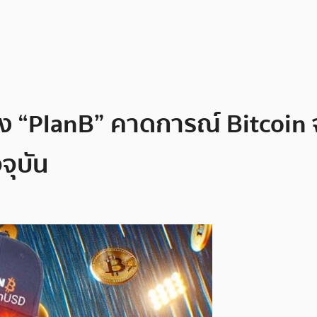
่อดัง “PlanB” คาดการณ์ Bitco
จุบัน