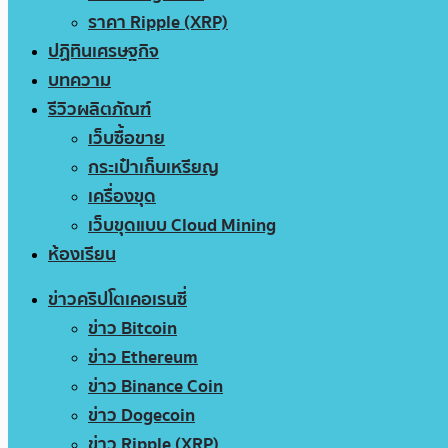
ราคา Ripple (XRP)
ปฏิทินเศรษฐกิจ
บทความ
รีวิวผลิตภัณฑ์
เว็บซื้อขาย
กระเป๋าเก็บเหรียญ
เครื่องขุด
เว็บขุดแบบ Cloud Mining
ห้องเรียน
ข่าวคริปโตเคอเรนซี่
ข่าว Bitcoin
ข่าว Ethereum
ข่าว Binance Coin
ข่าว Dogecoin
ข่าว Ripple (XRP)