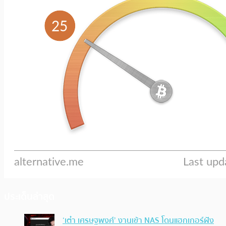
ประเด็นล่าสุด
‘เต๋า เศรษฐพงศ์’ งานเข้า NAS โดนแฮกเกอร์ฝัง