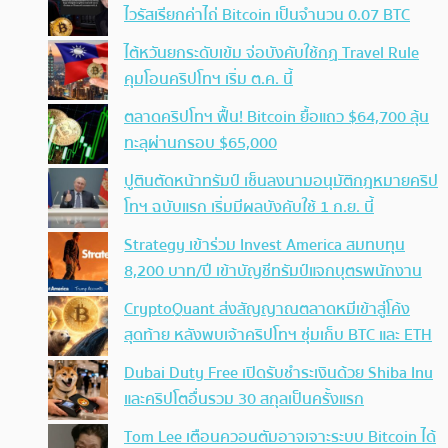
ไวรัสเรียกค่าไถ่ Bitcoin เป็นจำนวน 0.07 BTC
ไต้หวันยกระดับเข้ม จ่อบังคับใช้กฏ Travel Rule
คุมโอนคริปโทฯ เริ่ม ต.ค. นี้
ตลาดคริปโทฯ ฟื้น! Bitcoin ยื้อแถว $64,700 ลุ้น
ทะลุผ่านกรอบ $65,000
ปูตินตัดหน้าทรัมป์ เซ็นลงนามอนุมัติกฎหมายคริป
โทฯ ฉบับแรก เริ่มมีผลบังคับใช้ 1 ก.ย. นี้
Strategy เข้าร่วม Invest America สมทบทุน
8,200 บาท/ปี เข้าบัญชีทรัมป์แจกบุตรพนักงาน
CryptoQuant ส่งสัญญาณตลาดหมีเข้าสู่โค้ง
สุดท้าย หลังพบเจ้าคริปโทฯ ซุ่มเก็บ BTC และ ETH
Dubai Duty Free เปิดรับชำระเงินด้วย Shiba Inu
และคริปโตอื่นรวม 30 สกุลเป็นครั้งแรก
Tom Lee เตือนควอนตัมอาจเจาะระบบ Bitcoin ได้