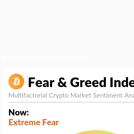
สภาวะตลาด (ความกลัว vs ความโลภ)