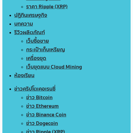
ราคา Ripple (XRP)
ปฏิทินเศรษฐกิจ
บทความ
รีวิวผลิตภัณฑ์
เว็บซื้อขาย
กระเป๋าเก็บเหรียญ
เครื่องขุด
เว็บขุดแบบ Cloud Mining
ห้องเรียน
ข่าวคริปโตเคอเรนซี่
ข่าว Bitcoin
ข่าว Ethereum
ข่าว Binance Coin
ข่าว Dogecoin
ข่าว Ripple (XRP)