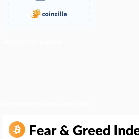
ติดตามเราบน Facebook
สภาวะตลาด (ความกลัว vs ความโลภ)