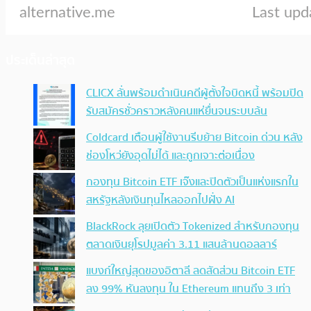
ประเด็นล่าสุด
CLICX ลั่นพร้อมดำเนินคดีผู้ตั้งใจบิดหนี้ พร้อมปิด
รับสมัครชั่วคราวหลังคนแห่ยื่นจนระบบล้น
Coldcard เตือนผู้ใช้งานรีบย้าย Bitcoin ด่วน หลัง
ช่องโหว่ยังอุดไม่ได้ และถูกเจาะต่อเนื่อง
กองทุน Bitcoin ETF เจ๊งและปิดตัวเป็นแห่งแรกใน
สหรัฐหลังเงินทุนไหลออกไปฝั่ง AI
BlackRock ลุยเปิดตัว Tokenized สำหรับกองทุน
ตลาดเงินยุโรปมูลค่า 3.11 แสนล้านดอลลาร์
แบงก์ใหญ่สุดของอิตาลี ลดสัดส่วน Bitcoin ETF
ลง 99% หันลงทุน ใน Ethereum แทนถึง 3 เท่า