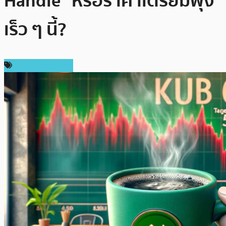
Handle” หรือราคาเตรียมพุ่ง
เร็ว ๆ นี้?
ราคาเหรียญอื่นๆ