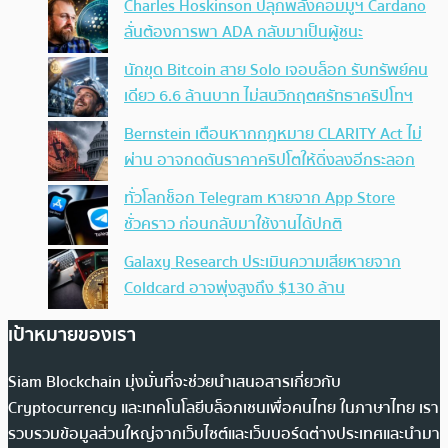
Charles Hoskinson ปลุกพลังคอมมูฯ Cardano
ลั่นต้องการพา ADA กลับมาเป็นผู้ชนะ
นักขุด Bitcoin สาย Solo เจอบล็อก รับทรัพย์คน
เดียว 6.6 ล้านบาท ไม่สนวิกฤตศรัทธาคริปโทฯ
Bernstein เตือนหากกฎหมาย CLARITY Act ไม่
ผ่าน อาจกดดันราคาคริปโตให้ดิ่งลงอีกระลอก
ทั่วโลกช็อก Telegram หายจาก App Store
ชั่วคราว ก่อนกลับมาใช้งานได้ปกติ
Galaxy Research ประเมินความเสียหายจาก
Coldcard อาจพุ่งสูงถึง $130 ล้าน
เป้าหมายของเรา
Siam Blockchain มุ่งมั่นที่จะช่วยนำเสนอสารเกี่ยวกับ
Cryptocurrency และเทคโนโลยีบล็อกเชนเพื่อคนไทย ในภาษาไทย เรา
รวบรวมข้อมูลส่วนใหญ่จากเว็บไซต์และเว็บบอร์ดต่างประเทศและนำมา