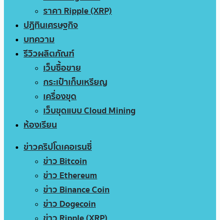
ราคา Ripple (XRP)
ปฏิทินเศรษฐกิจ
บทความ
รีวิวผลิตภัณฑ์
เว็บซื้อขาย
กระเป๋าเก็บเหรียญ
เครื่องขุด
เว็บขุดแบบ Cloud Mining
ห้องเรียน
ข่าวคริปโตเคอเรนซี่
ข่าว Bitcoin
ข่าว Ethereum
ข่าว Binance Coin
ข่าว Dogecoin
ข่าว Ripple (XRP)