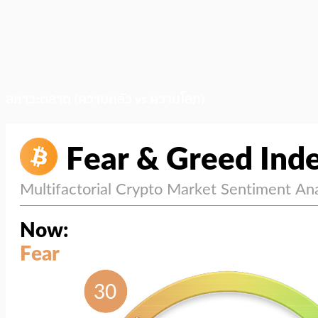
สภาวะตลาด (ความกลัว vs ความโลภ)