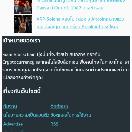
Michael Burry เตือน ตลาดหุ้นอาจใกล้พีคเสี่ยง
ดิ่งแรง ย้ำวิกฤตปี 1987 อาจซ้ำรอย
XRP-Solana หลบไป : ส่อง 3 Altcoins ฉายแวว
เด่น ส่งสัญญาณเตรียม Breakout ครั้งใหญ่
เป้าหมายของเรา
Siam Blockchain มุ่งมั่นที่จะช่วยนำเสนอสารเกี่ยวกับ
Cryptocurrency และเทคโนโลยีบล็อกเชนเพื่อคนไทย ในภาษาไทย เรา
รวบรวมข้อมูลส่วนใหญ่จากเว็บไซต์และเว็บบอร์ดต่างประเทศและนำมา
แปลส่งตรงถึงฟีดคุณ
เกี่ยวกับเว็บไซต์นี้
ทีมงาน
ติดต่อเรา
นโยบายความเป็นส่วนตัว
ข้อตกลงในการใช้งาน
Advertise
RSS