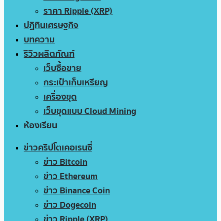
ราคา Ripple (XRP)
ปฏิทินเศรษฐกิจ
บทความ
รีวิวผลิตภัณฑ์
เว็บซื้อขาย
กระเป๋าเก็บเหรียญ
เครื่องขุด
เว็บขุดแบบ Cloud Mining
ห้องเรียน
ข่าวคริปโตเคอเรนซี่
ข่าว Bitcoin
ข่าว Ethereum
ข่าว Binance Coin
ข่าว Dogecoin
ข่าว Ripple (XRP)