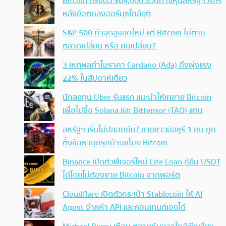
Bitcoin ทรงตัว $64,000 สวนทางหุ้นสหรัฐฯ ATH
หลังข้อตกลงฮอร์มุซใกล้ยุติ
S&P 500 ทำจุดสูงสุดใหม่ แต่ Bitcoin ไม่ตาม
ตลาดเปลี่ยน หรือ คนเปลี่ยน?
3 เหตุผลทำไมราคา Cardano (Ada) ถึงพุ่งแรง
22% ในสัปดาห์เดียว
นักลงทุน Uber รุ่นแรก แนะนำให้เทขาย Bitcoin
เพื่อไปซื้อ Solana และ Bittensor (TAO) แทน
สหรัฐฯ เริ่มไม่ปลอดภัย? ชายชาวมิสซูรี 3 คน ถูก
ตั้งข้อหาบุกรุกบ้านขโมย Bitcoin
Binance เปิดตัวฟีเจอร์ใหม่ Lite Loan กู้ยืม USDT
ได้โดยไม่ต้องขาย Bitcoin จากพอร์ต
Cloudflare เปิดตัวกระเป๋า Stablecoin ให้ AI
Agent จ่ายค่า API และคอนเทนต์เองได้