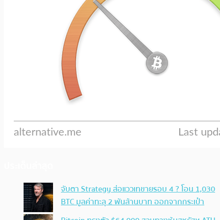
ประเด็นล่าสุด
จับตา Strategy ส่อแววเทขายรอบ 4 ? โอน 1,030
BTC มูลค่าทะลุ 2 พันล้านบาท ออกจากกระเป๋า