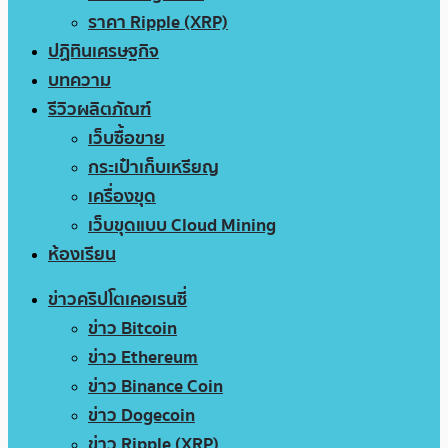
ราคา Ripple (XRP)
ปฏิทินเศรษฐกิจ
บทความ
รีวิวผลิตภัณฑ์
เว็บซื้อขาย
กระเป๋าเก็บเหรียญ
เครื่องขุด
เว็บขุดแบบ Cloud Mining
ห้องเรียน
ข่าวคริปโตเคอเรนซี่
ข่าว Bitcoin
ข่าว Ethereum
ข่าว Binance Coin
ข่าว Dogecoin
ข่าว Ripple (XRP)