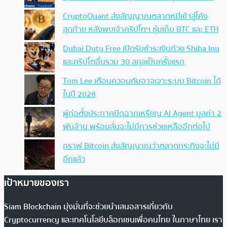
CryptoQuant ส่งสัญญาณตลาดหมีเข้าสู่โค้ง
สุดท้าย หลังพบเจ้าคริปโทฯ ซุ่มเก็บ BTC และ ETH
Dubai Duty Free เปิดรับชำระเงินด้วย Shiba Inu
และคริปโตอื่นรวม 30 สกุลเป็นครั้งแรก
Tom Lee เตือนควอนตัมอาจเจาะระบบ Bitcoin ได้
ในปี 2028
ผู้ก่อตั้งประกาศปิดฉากเหรียญ AI Agent มูลค่า 2
พันล้าน พร้อมลั่นจะไม่มีการช่วยเหลืออีกต่อไป
กราฟ Bitcoin ส่งสัญญาณว่าตลาดกระทิงจะไม่มี
อีกแล้ว
เป้าหมายของเรา
Siam Blockchain มุ่งมั่นที่จะช่วยนำเสนอสารเกี่ยวกับ
Cryptocurrency และเทคโนโลยีบล็อกเชนเพื่อคนไทย ในภาษาไทย เรา