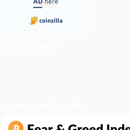
ติดตามเราบน Facebook
สภาวะตลาด (ความกลัว vs ความโลภ)