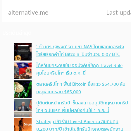
ประเด็นล่าสุด
‘เต๋า เศรษฐพงศ์’ งานเข้า NAS โดนแฮกเกอร์ฝัง
ไวรัสเรียกค่าไถ่ Bitcoin เป็นจำนวน 0.07 BTC
ไต้หวันยกระดับเข้ม จ่อบังคับใช้กฏ Travel Rule
คุมโอนคริปโทฯ เริ่ม ต.ค. นี้
ตลาดคริปโทฯ ฟื้น! Bitcoin ยื้อแถว $64,700 ลุ้น
ทะลุผ่านกรอบ $65,000
ปูตินตัดหน้าทรัมป์ เซ็นลงนามอนุมัติกฎหมายคริป
โทฯ ฉบับแรก เริ่มมีผลบังคับใช้ 1 ก.ย. นี้
Strategy เข้าร่วม Invest America สมทบทุน
8,200 บาท/ปี เข้าบัญชีทรัมป์แจกบุตรพนักงาน