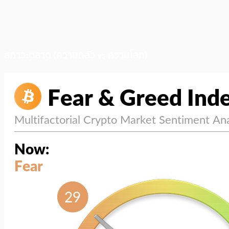
สภาวะตลาด (ความกลัว vs ความโลภ)