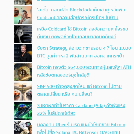
‘อ.ตั๊ม’ ถอดปลั้ก Blockclock เก็บเข้าตู้ หวั่นพิษ
Coldcard ลุกลามสู่อุปกรณ์คริปโทฯ ในบ้าน
เหยื่อ Coldcard ใช้ Bitcoin ส่งข้อความหาโจรขอ
คืนเงิน ตัดพ้อชีวิตโอนกลับมาสักนิดก็ยังดี
จับตา Strategy ส่อแววเทขายรอบ 4 ? โอน 1,030
BTC มูลค่าทะลุ 2 พันล้านบาท ออกจากกระเป๋า
Bitcoin ทรงตัว $64,000 สวนทางหุ้นสหรัฐฯ ATH
หลังข้อตกลงฮอร์มุซใกล้ยุติ
S&P 500 ทำจุดสูงสุดใหม่ แต่ Bitcoin ไม่ตาม
ตลาดเปลี่ยน หรือ คนเปลี่ยน?
3 เหตุผลทำไมราคา Cardano (Ada) ถึงพุ่งแรง
22% ในสัปดาห์เดียว
นักลงทุน Uber รุ่นแรก แนะนำให้เทขาย Bitcoin
เพื่อไปซื้อ Solana และ Bittensor (TAO) แทน