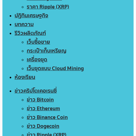
ราคา Ripple (XRP)
ปฏิทินเศรษฐกิจ
บทความ
รีวิวผลิตภัณฑ์
เว็บซื้อขาย
กระเป๋าเก็บเหรียญ
เครื่องขุด
เว็บขุดแบบ Cloud Mining
ห้องเรียน
ข่าวคริปโตเคอเรนซี่
ข่าว Bitcoin
ข่าว Ethereum
ข่าว Binance Coin
ข่าว Dogecoin
ข่าว Ripple (XRP)