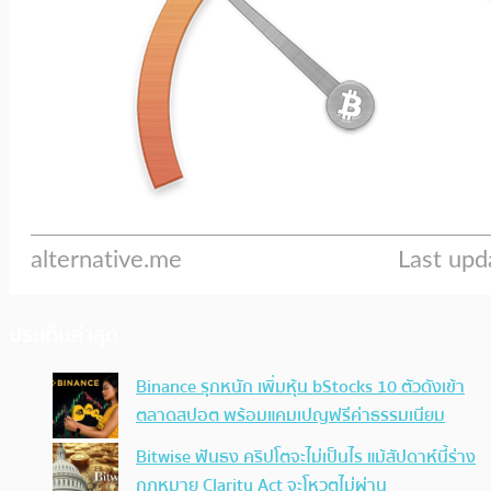
ประเด็นล่าสุด
Binance รุกหนัก เพิ่มหุ้น bStocks 10 ตัวดังเข้า
ตลาดสปอต พร้อมแคมเปญฟรีค่าธรรมเนียม
Bitwise ฟันธง คริปโตจะไม่เป็นไร แม้สัปดาห์นี้ร่าง
กฎหมาย Clarity Act จะโหวตไม่ผ่าน