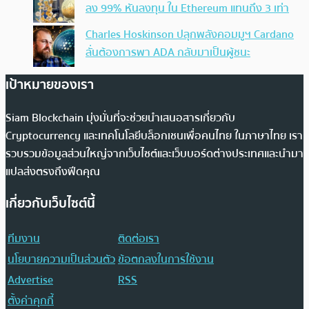
ลง 99% หันลงทุน ใน Ethereum แทนถึง 3 เท่า
Charles Hoskinson ปลุกพลังคอมมูฯ Cardano
ลั่นต้องการพา ADA กลับมาเป็นผู้ชนะ
เป้าหมายของเรา
Siam Blockchain มุ่งมั่นที่จะช่วยนำเสนอสารเกี่ยวกับ
Cryptocurrency และเทคโนโลยีบล็อกเชนเพื่อคนไทย ในภาษาไทย เรา
รวบรวมข้อมูลส่วนใหญ่จากเว็บไซต์และเว็บบอร์ดต่างประเทศและนำมา
แปลส่งตรงถึงฟีดคุณ
เกี่ยวกับเว็บไซต์นี้
ทีมงาน
ติดต่อเรา
นโยบายความเป็นส่วนตัว
ข้อตกลงในการใช้งาน
Advertise
RSS
ตั้งค่าคุกกี้