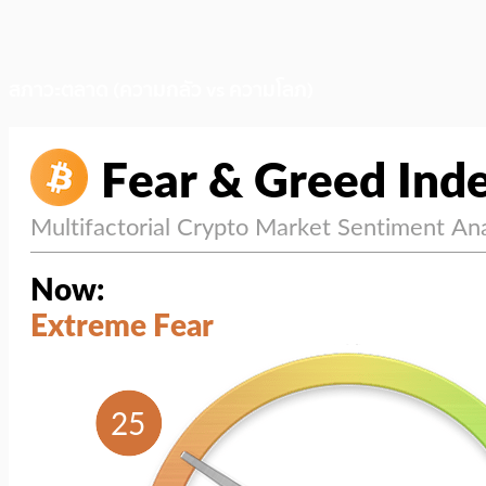
สภาวะตลาด (ความกลัว vs ความโลภ)