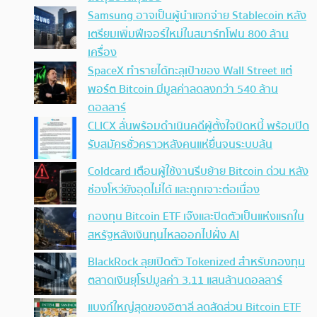
Samsung อาจเป็นผู้นำแจกจ่าย Stablecoin หลัง
เตรียมเพิ่มฟีเจอร์ใหม่ในสมาร์ทโฟน 800 ล้าน
เครื่อง
SpaceX ทำรายได้ทะลุเป้าของ Wall Street แต่
พอร์ต Bitcoin มีมูลค่าลดลงกว่า 540 ล้าน
ดอลลาร์
CLICX ลั่นพร้อมดำเนินคดีผู้ตั้งใจบิดหนี้ พร้อมปิด
รับสมัครชั่วคราวหลังคนแห่ยื่นจนระบบล้น
Coldcard เตือนผู้ใช้งานรีบย้าย Bitcoin ด่วน หลัง
ช่องโหว่ยังอุดไม่ได้ และถูกเจาะต่อเนื่อง
กองทุน Bitcoin ETF เจ๊งและปิดตัวเป็นแห่งแรกใน
สหรัฐหลังเงินทุนไหลออกไปฝั่ง AI
BlackRock ลุยเปิดตัว Tokenized สำหรับกองทุน
ตลาดเงินยุโรปมูลค่า 3.11 แสนล้านดอลลาร์
แบงก์ใหญ่สุดของอิตาลี ลดสัดส่วน Bitcoin ETF