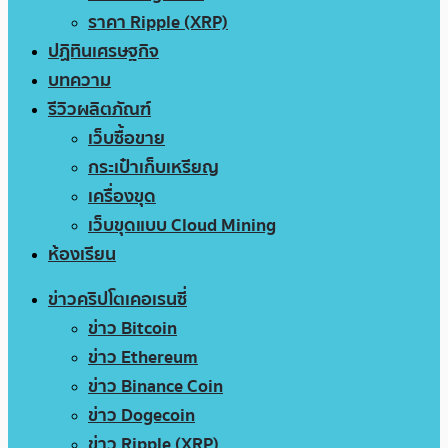
ราคา Ripple (XRP)
ปฏิทินเศรษฐกิจ
บทความ
รีวิวผลิตภัณฑ์
เว็บซื้อขาย
กระเป๋าเก็บเหรียญ
เครื่องขุด
เว็บขุดแบบ Cloud Mining
ห้องเรียน
ข่าวคริปโตเคอเรนซี่
ข่าว Bitcoin
ข่าว Ethereum
ข่าว Binance Coin
ข่าว Dogecoin
ข่าว Ripple (XRP)