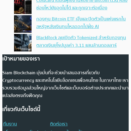
Coldcard เตือนผู้ใช้งานรีบย้าย Bitcoin ด่วน หลัง
ช่องโหว่ยังอุดไม่ได้ และถูกเจาะต่อเนื่อง
กองทุน Bitcoin ETF เจ๊งและปิดตัวเป็นแห่งแรกใน
สหรัฐหลังเงินทุนไหลออกไปฝั่ง AI
BlackRock ลุยเปิดตัว Tokenized สำหรับกองทุน
ตลาดเงินยุโรปมูลค่า 3.11 แสนล้านดอลลาร์
เป้าหมายของเรา
Siam Blockchain มุ่งมั่นที่จะช่วยนำเสนอสารเกี่ยวกับ
Cryptocurrency และเทคโนโลยีบล็อกเชนเพื่อคนไทย ในภาษาไทย เรา
รวบรวมข้อมูลส่วนใหญ่จากเว็บไซต์และเว็บบอร์ดต่างประเทศและนำมา
แปลส่งตรงถึงฟีดคุณ
เกี่ยวกับเว็บไซต์นี้
ทีมงาน
ติดต่อเรา