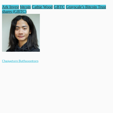
Ark Invest
bitcoin
Cathie Wood
GBTC
Grayscale’s Bitcoin Trust
shares (GBTC)
Chaiyatorn Buthsoontorn