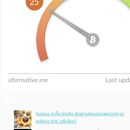
ประเด็นล่าสุด
Solana จ่อโหวตจริง ลุ้นผ่านข้อเสนอเผาอุปทาน
เหรียญ SOL ครั้งใหญ่