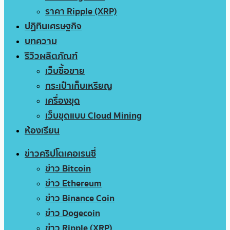
ราคา Ripple (XRP)
ปฏิทินเศรษฐกิจ
บทความ
รีวิวผลิตภัณฑ์
เว็บซื้อขาย
กระเป๋าเก็บเหรียญ
เครื่องขุด
เว็บขุดแบบ Cloud Mining
ห้องเรียน
ข่าวคริปโตเคอเรนซี่
ข่าว Bitcoin
ข่าว Ethereum
ข่าว Binance Coin
ข่าว Dogecoin
ข่าว Ripple (XRP)