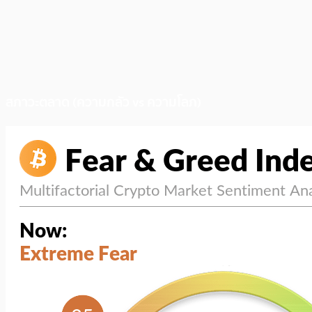
สภาวะตลาด (ความกลัว vs ความโลภ)