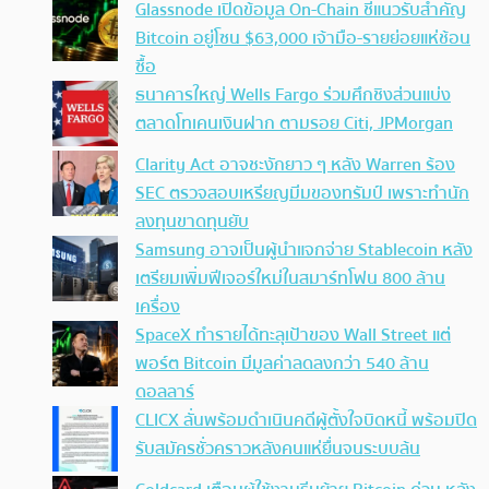
Glassnode เปิดข้อมูล On-Chain ชี้แนวรับสำคัญ
Bitcoin อยู่โซน $63,000 เจ้ามือ-รายย่อยแห่ช้อน
ซื้อ
ธนาคารใหญ่ Wells Fargo ร่วมศึกชิงส่วนแบ่ง
ตลาดโทเคนเงินฝาก ตามรอย Citi, JPMorgan
Clarity Act อาจชะงักยาว ๆ หลัง Warren ร้อง
SEC ตรวจสอบเหรียญมีมของทรัมป์ เพราะทำนัก
ลงทุนขาดทุนยับ
Samsung อาจเป็นผู้นำแจกจ่าย Stablecoin หลัง
เตรียมเพิ่มฟีเจอร์ใหม่ในสมาร์ทโฟน 800 ล้าน
เครื่อง
SpaceX ทำรายได้ทะลุเป้าของ Wall Street แต่
พอร์ต Bitcoin มีมูลค่าลดลงกว่า 540 ล้าน
ดอลลาร์
CLICX ลั่นพร้อมดำเนินคดีผู้ตั้งใจบิดหนี้ พร้อมปิด
รับสมัครชั่วคราวหลังคนแห่ยื่นจนระบบล้น