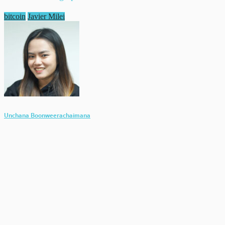
bitcoin
Javier Milei
Unchana Boonweerachaimana