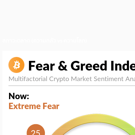
สภาวะตลาด (ความกลัว vs ความโลภ)