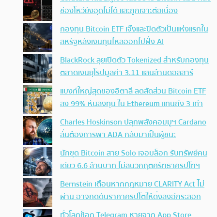
ช่องโหว่ยังอุดไม่ได้ และถูกเจาะต่อเนื่อง
กองทุน Bitcoin ETF เจ๊งและปิดตัวเป็นแห่งแรกใน
สหรัฐหลังเงินทุนไหลออกไปฝั่ง AI
BlackRock ลุยเปิดตัว Tokenized สำหรับกองทุน
ตลาดเงินยุโรปมูลค่า 3.11 แสนล้านดอลลาร์
แบงก์ใหญ่สุดของอิตาลี ลดสัดส่วน Bitcoin ETF
ลง 99% หันลงทุน ใน Ethereum แทนถึง 3 เท่า
Charles Hoskinson ปลุกพลังคอมมูฯ Cardano
ลั่นต้องการพา ADA กลับมาเป็นผู้ชนะ
นักขุด Bitcoin สาย Solo เจอบล็อก รับทรัพย์คน
เดียว 6.6 ล้านบาท ไม่สนวิกฤตศรัทธาคริปโทฯ
Bernstein เตือนหากกฎหมาย CLARITY Act ไม่
ผ่าน อาจกดดันราคาคริปโตให้ดิ่งลงอีกระลอก
ทั่วโลกช็อก Telegram หายจาก App Store