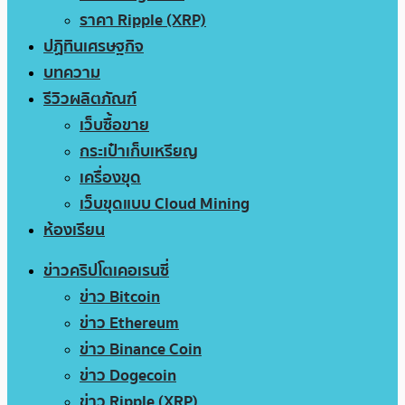
ราคา Ripple (XRP)
ปฏิทินเศรษฐกิจ
บทความ
รีวิวผลิตภัณฑ์
เว็บซื้อขาย
กระเป๋าเก็บเหรียญ
เครื่องขุด
เว็บขุดแบบ Cloud Mining
ห้องเรียน
ข่าวคริปโตเคอเรนซี่
ข่าว Bitcoin
ข่าว Ethereum
ข่าว Binance Coin
ข่าว Dogecoin
ข่าว Ripple (XRP)