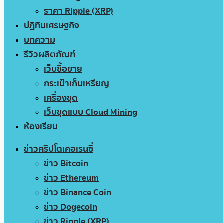
ราคา Ripple (XRP)
ปฏิทินเศรษฐกิจ
บทความ
รีวิวผลิตภัณฑ์
เว็บซื้อขาย
กระเป๋าเก็บเหรียญ
เครื่องขุด
เว็บขุดแบบ Cloud Mining
ห้องเรียน
ข่าวคริปโตเคอเรนซี่
ข่าว Bitcoin
ข่าว Ethereum
ข่าว Binance Coin
ข่าว Dogecoin
ข่าว Ripple (XRP)