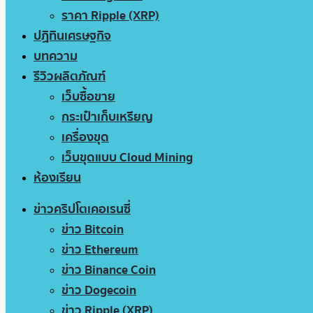
ราคา Ripple (XRP)
ปฏิทินเศรษฐกิจ
บทความ
รีวิวผลิตภัณฑ์
เว็บซื้อขาย
กระเป๋าเก็บเหรียญ
เครื่องขุด
เว็บขุดแบบ Cloud Mining
ห้องเรียน
ข่าวคริปโตเคอเรนซี่
ข่าว Bitcoin
ข่าว Ethereum
ข่าว Binance Coin
ข่าว Dogecoin
ข่าว Ripple (XRP)