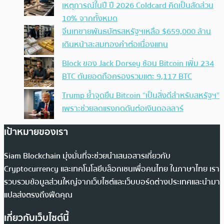
เหตุการณ์ในปี ปี 2026 Coldcard คิดเป็นสัดส่วน
10% จากทั้งหมด
จีนเทขายพันธบัตรสหรัฐฯเหลือ $659,000 ล้าน
เดินหน้าสะสมทองคำต่อเนื่องแทน
Block ของ Jack Dorsey ช้อน Bitcoin เพิ่ม 234
BTC ดันยอดถือครองรวมแตะ 9,117 BTC
Trump ย้ำจุดยืน Bitcoin “เป็นสิ่งดีสำหรับสหรัฐฯ”
เพราะช่วยลดแรงกดดันต่อเงินดอลลาร์
เป้าหมายของเรา
Siam Blockchain มุ่งมั่นที่จะช่วยนำเสนอสารเกี่ยวกับ
Cryptocurrency และเทคโนโลยีบล็อกเชนเพื่อคนไทย ในภาษาไทย เรา
รวบรวมข้อมูลส่วนใหญ่จากเว็บไซต์และเว็บบอร์ดต่างประเทศและนำมา
แปลส่งตรงถึงฟีดคุณ
เกี่ยวกับเว็บไซต์นี้