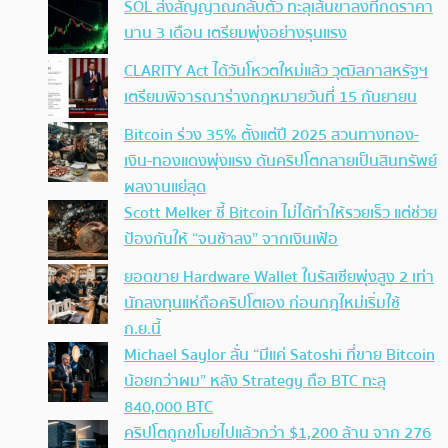
SOL ส่งสัญญาณกลับตัว ทะลุเส้นขาลงที่กดราคา
นาน 3 เดือน เตรียมพุ่งอย่างรุนแรง
CLARITY Act ได้วันโหวตใหม่แล้ว วุฒิสภาสหรัฐฯ
เตรียมพิจารณาร่างกฎหมายวันที่ 15 กันยายน
Bitcoin ร่วง 35% ตั้งแต่ปี 2025 สวนทางทอง-
เงิน-ทองแดงพุ่งแรง ดันคริปโตกลายเป็นสินทรัพย์
ผลงานแย่สุด
Scott Melker ชี้ Bitcoin ไม่ได้ทำให้รวยเร็ว แต่ช่วย
ป้องกันให้ “จนช้าลง” จากเงินเฟ้อ
ยอดขาย Hardware Wallet ในรัสเซียพุ่งสูง 2 เท่า
นักลงทุนแห่ถือคริปโตเอง ก่อนกฎใหม่เริ่มใช้
ก.ย.นี้
Michael Saylor ลั่น “มีแค่ Satoshi ที่ขาย Bitcoin
น้อยกว่าผม” หลัง Strategy ถือ BTC ทะลุ
840,000 BTC
คริปโตถูกขโมยไปแล้วกว่า $1,200 ล้าน จาก 276