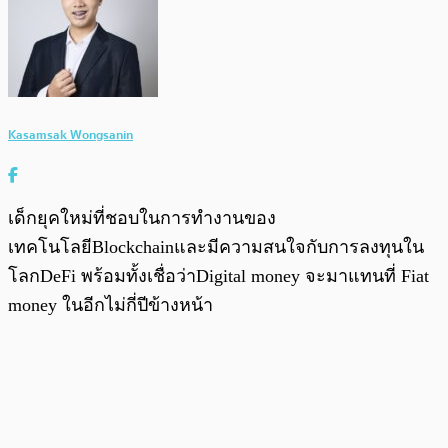
Kasamsak Wongsanin
เด็กยุคใหม่ที่ชอบในการทำงานของ
เทคโนโลยีBlockchainและมีความสนใจกับการลงทุนใน
โลกDeFi พร้อมทั้งเชื่อว่าDigital money จะมาแทนที่ Fiat
money ในอีกไม่กี่ปีข้างหน้า