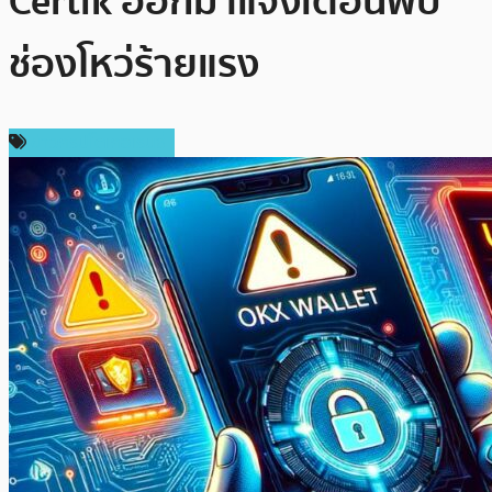
Certik ออกมาแจ้งเตือนพบ
ช่องโหว่ร้ายแรง
ข่าวคริปโตเคอเรนซี่