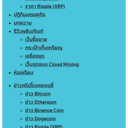
ราคา Ripple (XRP)
ปฏิทินเศรษฐกิจ
บทความ
รีวิวผลิตภัณฑ์
เว็บซื้อขาย
กระเป๋าเก็บเหรียญ
เครื่องขุด
เว็บขุดแบบ Cloud Mining
ห้องเรียน
ข่าวคริปโตเคอเรนซี่
ข่าว Bitcoin
ข่าว Ethereum
ข่าว Binance Coin
ข่าว Dogecoin
ข่าว Ripple (XRP)