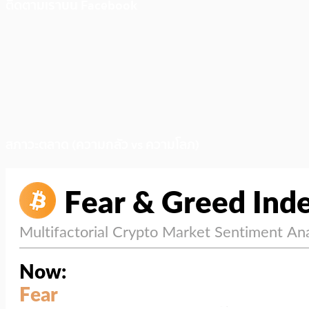
ติดตามเราบน Facebook
สภาวะตลาด (ความกลัว vs ความโลภ)