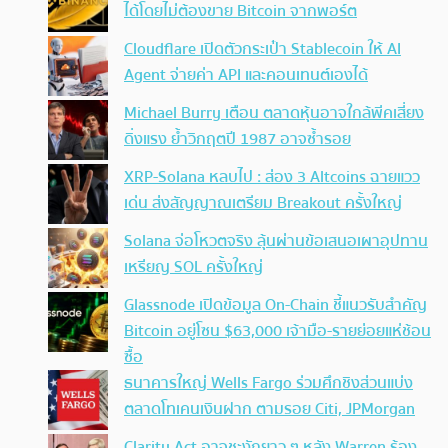
ได้โดยไม่ต้องขาย Bitcoin จากพอร์ต
Cloudflare เปิดตัวกระเป๋า Stablecoin ให้ AI
Agent จ่ายค่า API และคอนเทนต์เองได้
Michael Burry เตือน ตลาดหุ้นอาจใกล้พีคเสี่ยง
ดิ่งแรง ย้ำวิกฤตปี 1987 อาจซ้ำรอย
XRP-Solana หลบไป : ส่อง 3 Altcoins ฉายแวว
เด่น ส่งสัญญาณเตรียม Breakout ครั้งใหญ่
Solana จ่อโหวตจริง ลุ้นผ่านข้อเสนอเผาอุปทาน
เหรียญ SOL ครั้งใหญ่
Glassnode เปิดข้อมูล On-Chain ชี้แนวรับสำคัญ
Bitcoin อยู่โซน $63,000 เจ้ามือ-รายย่อยแห่ช้อน
ซื้อ
ธนาคารใหญ่ Wells Fargo ร่วมศึกชิงส่วนแบ่ง
ตลาดโทเคนเงินฝาก ตามรอย Citi, JPMorgan
Clarity Act อาจชะงักยาว ๆ หลัง Warren ร้อง