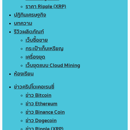
ราคา Ripple (XRP)
ปฏิทินเศรษฐกิจ
บทความ
รีวิวผลิตภัณฑ์
เว็บซื้อขาย
กระเป๋าเก็บเหรียญ
เครื่องขุด
เว็บขุดแบบ Cloud Mining
ห้องเรียน
ข่าวคริปโตเคอเรนซี่
ข่าว Bitcoin
ข่าว Ethereum
ข่าว Binance Coin
ข่าว Dogecoin
ข่าว Ripple (XRP)