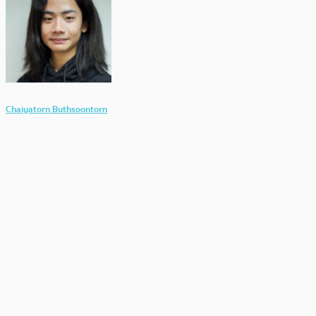
Chaiyatorn Buthsoontorn