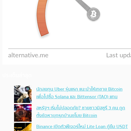
ประเด็นล่าสุด
นักลงทุน Uber รุ่นแรก แนะนำให้เทขาย Bitcoin
เพื่อไปซื้อ Solana และ Bittensor (TAO) แทน
สหรัฐฯ เริ่มไม่ปลอดภัย? ชายชาวมิสซูรี 3 คน ถูก
ตั้งข้อหาบุกรุกบ้านขโมย Bitcoin
Binance เปิดตัวฟีเจอร์ใหม่ Lite Loan กู้ยืม USDT