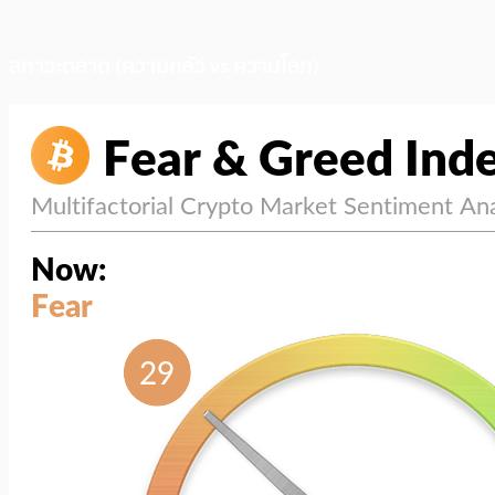
สภาวะตลาด (ความกลัว vs ความโลภ)