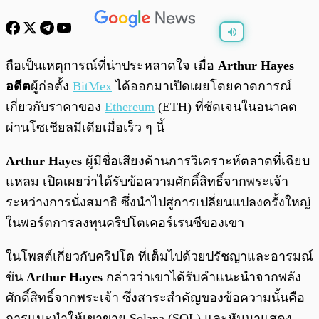
พร้อมเล่น
0:00
/
0:00
ถือเป็นเหตุการณ์ที่น่าประหลาดใจ เมื่อ
Arthur Hayes
อดีต
ผู้ก่อตั้ง
BitMex
ได้ออกมาเปิดเผยโดยคาดการณ์
เกี่ยวกับราคาของ
Ethereum
(ETH) ที่ชัดเจนในอนาคต
ผ่านโซเชียลมีเดียเมื่อเร็ว ๆ นี้
Arthur Hayes
ผู้มีชื่อเสียงด้านการวิเคราะห์ตลาดที่เฉียบ
แหลม เปิดเผยว่าได้รับข้อความศักดิ์สิทธิ์จากพระเจ้า
ระหว่างการนั่งสมาธิ ซึ่งนำไปสู่การเปลี่ยนแปลงครั้งใหญ่
ในพอร์ตการลงทุนคริปโตเคอร์เรนซีของเขา
ในโพสต์เกี่ยวกับคริปโต ที่เต็มไปด้วยปรัชญาและอารมณ์
ขัน
Arthur Hayes
กล่าวว่าเขาได้รับคำแนะนำจากพลัง
ศักดิ์สิทธิ์จากพระเจ้า ซึ่งสาระสำคัญของข้อความนั้นคือ
การแนะนำให้เขาขาย Solana (SOL) และหันมาแสดง