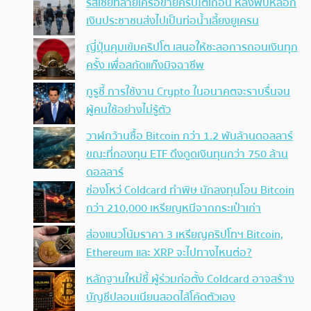
รัสเซียทลายเครือข่ายคริปโตเถื่อน หลังพบหลอก
เงินประชาชนส่งไปเป็นท่อน้ำเลี้ยงยูเครน
ญี่ปุ่นคุมเข้มคริปโต เสนอให้ชะลอการถอนเงินทุก
ครั้ง เพื่อสกัดแก๊งมิจฉาชีพ
กูรูชี้ การใช้งาน Crypto ในอนาคตจะราบรื่นจน
ผู้คนใช้อย่างไม่รู้ตัว
วาฬกว้านซื้อ Bitcoin กว่า 1.2 พันล้านดอลลาร์
ขณะที่กองทุน ETF ดึงดูดเงินทุนกว่า 750 ล้าน
ดอลลาร์
ช่องโหว่ Coldcard ทำพิษ นักลงทุนโอน Bitcoin
กว่า 210,000 เหรียญหนีจากกระเป๋าเก่า
ส่องแนวโน้มราคา 3 เหรียญคริปโทฯ Bitcoin,
Ethereum และ XRP จะไปทางไหนต่อ?
หลักฐานใหม่ชี้ ผู้ร่วมก่อตั้ง Coldcard อาจสร้าง
บัญชีปลอมเนียนสอดไส้โค้ดตัวเอง