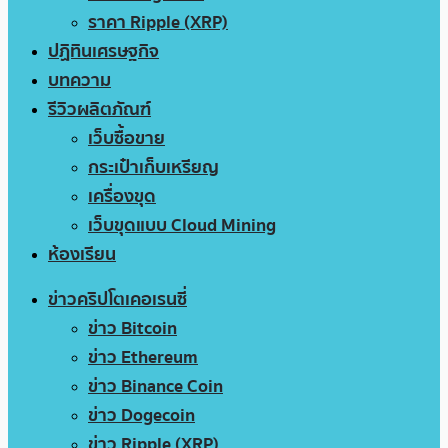
ราคา Ripple (XRP)
ปฏิทินเศรษฐกิจ
บทความ
รีวิวผลิตภัณฑ์
เว็บซื้อขาย
กระเป๋าเก็บเหรียญ
เครื่องขุด
เว็บขุดแบบ Cloud Mining
ห้องเรียน
ข่าวคริปโตเคอเรนซี่
ข่าว Bitcoin
ข่าว Ethereum
ข่าว Binance Coin
ข่าว Dogecoin
ข่าว Ripple (XRP)