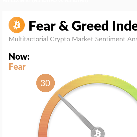
สภาวะตลาด (ความกลัว vs ความโลภ)