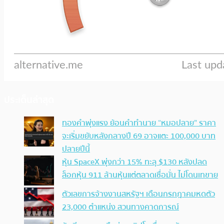
ประเด็นล่าสุด
ทองคำพุ่งแรง ย้อนคำทำนาย “หมอปลาย” ราคา
จะเริ่มขยับหลังกลางปี 69 อาจแตะ 100,000 บาท
ปลายปีนี้
หุ้น SpaceX พุ่งกว่า 15% ทะลุ $130 หลังปลด
ล็อกหุ้น 911 ล้านหุ้นแต่ตลาดเชื่อมั่น ไม่โดนเทขาย
ตัวเลขการจ้างงานสหรัฐฯ เดือนกรกฎาคมหดตัว
23,000 ตำแหน่ง สวนทางคาดการณ์