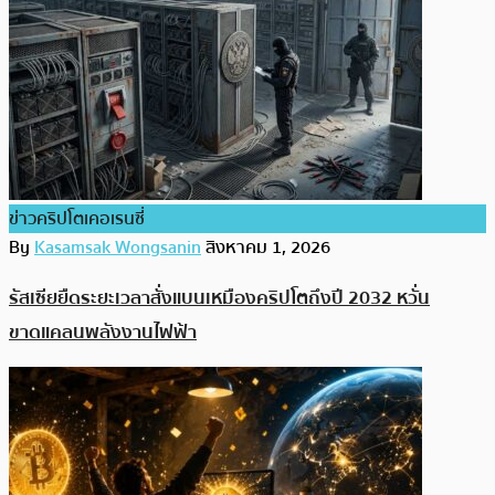
ข่าวคริปโตเคอเรนซี่
By
Kasamsak Wongsanin
สิงหาคม 1, 2026
รัสเซียยืดระยะเวลาสั่งแบนเหมืองคริปโตถึงปี 2032 หวั่น
ขาดแคลนพลังงานไฟฟ้า