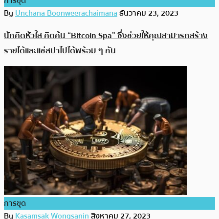
การขุด
By
Unchana Boonweerachaimana
ธันวาคม 23, 2023
นักคิดหัวใส คิดค้น “Bitcoin Spa” ซึ่งช่วยให้คุณสามารถสร้าง
รายได้และแช่สปาไปได้พร้อม ๆ กัน
การขุด
By
Kasamsak Wongsanin
สิงหาคม 27, 2023