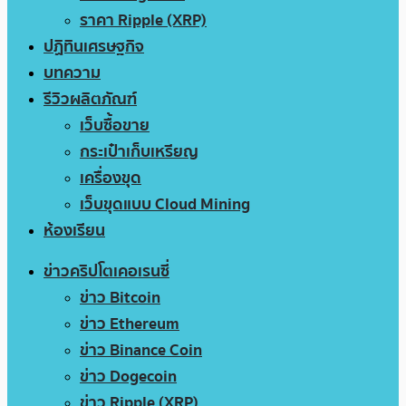
ราคา Ripple (XRP)
ปฏิทินเศรษฐกิจ
บทความ
รีวิวผลิตภัณฑ์
เว็บซื้อขาย
กระเป๋าเก็บเหรียญ
เครื่องขุด
เว็บขุดแบบ Cloud Mining
ห้องเรียน
ข่าวคริปโตเคอเรนซี่
ข่าว Bitcoin
ข่าว Ethereum
ข่าว Binance Coin
ข่าว Dogecoin
ข่าว Ripple (XRP)