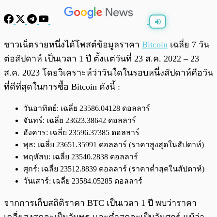
พร้อมเล่น
0:00
/
0:00
ชาวเน็ตรายหนึ่งได้โพสต์ข้อมูลราคา
Bitcoin
เฉลี่ย 7 วัน
ต่อสัปดาห์ เป็นเวลา 1 ปี ตั้งแต่วันที่ 23 ส.ค. 2022 – 23
ส.ค. 2023 โดยวิเคราะห์ว่าวันใดในรอบหนึ่งสัปดาห์คือวัน
ที่ดีที่สุดในการซื้อ Bitcoin ดังนี้ :
วันอาทิตย์: เฉลี่ย 23586.04128 ดอลลาร์
จันทร์: เฉลี่ย 23623.38642 ดอลลาร์
อังคาร: เฉลี่ย 23596.37385 ดอลลาร์
พุธ: เฉลี่ย 23651.35991 ดอลลาร์ (ราคาสูงสุดในสัปดาห์)
พฤหัสบ: เฉลี่ย 23540.2838 ดอลลาร์
ศุกร์: เฉลี่ย 23512.8839 ดอลลาร์ (ราคาต่ำสุดในสัปดาห์)
วันเสาร์: เฉลี่ย 23584.05285 ดอลลาร์
จากการเก็บสถิติราคา BTC เป็นเวลา 1 ปี พบว่าราคา