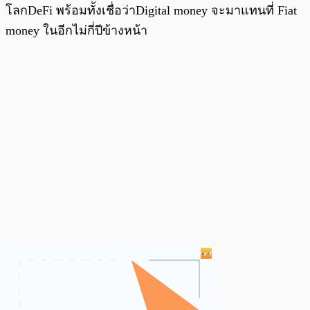
โลกDeFi พร้อมทั้งเชื่อว่าDigital money จะมาแทนที่ Fiat
money ในอีกไม่กี่ปีข้างหน้า