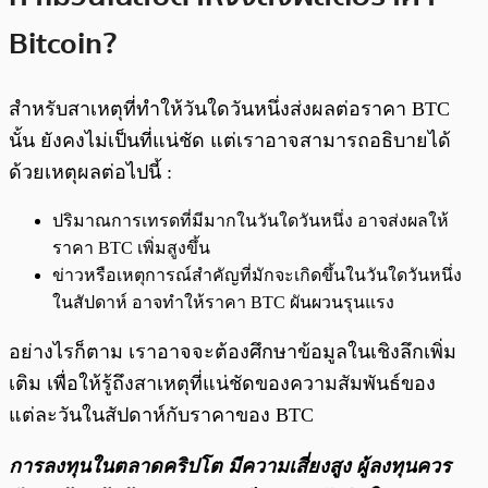
Bitcoin?
สำหรับสาเหตุที่ทำให้วันใดวันหนึ่งส่งผลต่อราคา BTC
นั้น ยังคงไม่เป็นที่แน่ชัด แต่เราอาจสามารถอธิบายได้
ด้วยเหตุผลต่อไปนี้ :
ปริมาณการเทรดที่มีมากในวันใดวันหนึ่ง อาจส่งผลให้
ราคา BTC เพิ่มสูงขึ้น
ข่าวหรือเหตุการณ์สำคัญที่มักจะเกิดขึ้นในวันใดวันหนึ่ง
ในสัปดาห์ อาจทำให้ราคา BTC ผันผวนรุนแรง
อย่างไรก็ตาม เราอาจจะต้องศึกษาข้อมูลในเชิงลึกเพิ่ม
เติม เพื่อให้รู้ถึงสาเหตุที่แน่ชัดของความสัมพันธ์ของ
แต่ละวันในสัปดาห์กับราคาของ BTC
การลงทุนในตลาดคริปโต มีความเสี่ยงสูง ผู้ลงทุนควร