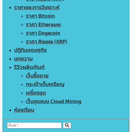
ราคาและการวิเคราะห์
ราคา Bitcoin
ราคา Ethereum
ราคา Dogecoin
ราคา Ripple (XRP)
ปฏิทินเศรษฐกิจ
บทความ
รีวิวผลิตภัณฑ์
เว็บซื้อขาย
กระเป๋าเก็บเหรียญ
เครื่องขุด
เว็บขุดแบบ Cloud Mining
ห้องเรียน