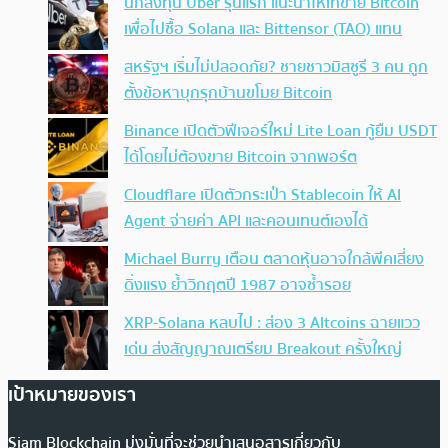
นักลงทุน Uber รุ่นแรก แนะนำให้เทขาย Bitcoin
เพื่อไปซื้อ Solana และ Bittensor (TAO) แทน
สหรัฐฯ เริ่มไม่ปลอดภัย? ชายชาวมิสซูรี 3 คน ถูก
ตั้งข้อหาบุกรุกบ้านขโมย Bitcoin
Binance เปิดตัวฟีเจอร์ใหม่ Lite Loan กู้ยืม USDT
ได้โดยไม่ต้องขาย Bitcoin จากพอร์ต
Cloudflare เปิดตัวกระเป๋า Stablecoin ให้ AI
Agent จ่ายค่า API และคอนเทนต์เองได้
Michael Burry เตือน ตลาดหุ้นอาจใกล้พีคเสี่ยง
ดิ่งแรง ย้ำวิกฤตปี 1987 อาจซ้ำรอย
XRP-Solana หลบไป : ส่อง 3 Altcoins ฉายแวว
เด่น ส่งสัญญาณเตรียม Breakout ครั้งใหญ่
เป้าหมายของเรา
Siam Blockchain มุ่งมั่นที่จะช่วยนำเสนอสารเกี่ยวกับ