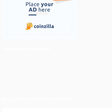
ติดตามเราบน Facebook
สภาวะตลาด (ความกลัว vs ความโลภ)