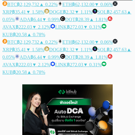
BTC
฿2,129,732
▲ 0.22%
ETH
฿62,132.00
▼ 0.06%
XRP
฿35.41
▼ 1.58%
DOGE
฿2.32
▼ 1.11%
SOL
฿2,457.63
▲
0.05%
ADA
฿6.44
▼ 0.99%
DOT
฿28.39
▲ 1.81%
AVAX
฿222.03
▼ 2.12%
LINK
฿272.03
▼ 0.31%
KUB
฿20.58
▲ 0.78%
BTC
฿2,129,732
▲ 0.22%
ETH
฿62,132.00
▼ 0.06%
XRP
฿35.41
▼ 1.58%
DOGE
฿2.32
▼ 1.11%
SOL
฿2,457.63
▲
0.05%
ADA
฿6.44
▼ 0.99%
DOT
฿28.39
▲ 1.81%
AVAX
฿222.03
▼ 2.12%
LINK
฿272.03
▼ 0.31%
KUB
฿20.58
▲ 0.78%