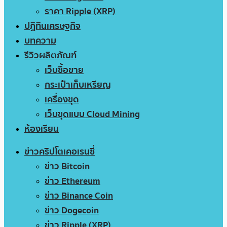
ราคา Ripple (XRP)
ปฏิทินเศรษฐกิจ
บทความ
รีวิวผลิตภัณฑ์
เว็บซื้อขาย
กระเป๋าเก็บเหรียญ
เครื่องขุด
เว็บขุดแบบ Cloud Mining
ห้องเรียน
ข่าวคริปโตเคอเรนซี่
ข่าว Bitcoin
ข่าว Ethereum
ข่าว Binance Coin
ข่าว Dogecoin
ข่าว Ripple (XRP)