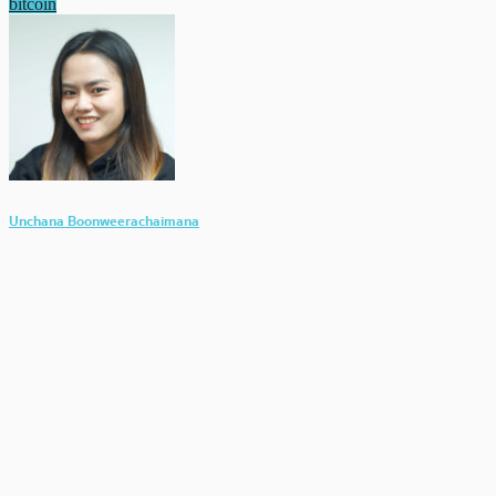
bitcoin
Unchana Boonweerachaimana