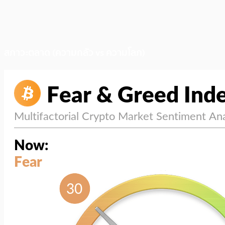
สภาวะตลาด (ความกลัว vs ความโลภ)