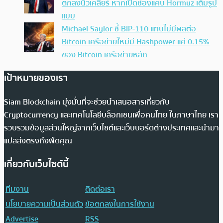
ตกลงนิวเคลียร์ หากเปิดช่องแคบ Hormuz เต็มรูป
แบบ
Michael Saylor ชี้ BIP-110 แทบไม่มีผลต่อ
Bitcoin เครือข่ายใหม่มี Hashpower แค่ 0.15%
ของ Bitcoin เครือข่ายหลัก
เป้าหมายของเรา
Siam Blockchain มุ่งมั่นที่จะช่วยนำเสนอสารเกี่ยวกับ
Cryptocurrency และเทคโนโลยีบล็อกเชนเพื่อคนไทย ในภาษาไทย เรา
รวบรวมข้อมูลส่วนใหญ่จากเว็บไซต์และเว็บบอร์ดต่างประเทศและนำมา
แปลส่งตรงถึงฟีดคุณ
เกี่ยวกับเว็บไซต์นี้
ทีมงาน
ติดต่อเรา
นโยบายความเป็นส่วนตัว
ข้อตกลงในการใช้งาน
Advertise
RSS