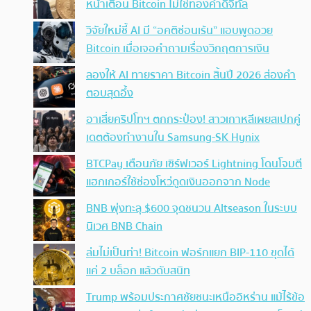
หน้าเตือน Bitcoin ไม่ใช่ทองคำดิจิทัล
วิจัยใหม่ชี้ AI มี “อคติซ่อนเร้น” แอบพูดอวย
Bitcoin เมื่อเจอคำถามเรื่องวิกฤตการเงิน
ลองให้ AI ทายราคา Bitcoin สิ้นปี 2026 ส่องคำ
ตอบสุดอึ้ง
อาเสี่ยคริปโทฯ ตกกระป๋อง! สาวเกาหลีเผยสเปกคู่
เดตต้องทำงานใน Samsung-SK Hynix
BTCPay เตือนภัย เซิร์ฟเวอร์ Lightning โดนโจมตี
แฮกเกอร์ใช้ช่องโหว่ดูดเงินออกจาก Node
BNB พุ่งทะลุ $600 จุดชนวน Altseason ในระบบ
นิเวศ BNB Chain
ล่มไม่เป็นท่า! Bitcoin ฟอร์กแยก BIP-110 ขุดได้
แค่ 2 บล็อก แล้วดับสนิท
Trump พร้อมประกาศชัยชนะเหนืออิหร่าน แม้ไร้ข้อ