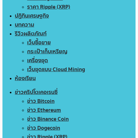
ราคา Ripple (XRP)
ปฏิทินเศรษฐกิจ
บทความ
รีวิวผลิตภัณฑ์
เว็บซื้อขาย
กระเป๋าเก็บเหรียญ
เครื่องขุด
เว็บขุดแบบ Cloud Mining
ห้องเรียน
ข่าวคริปโตเคอเรนซี่
ข่าว Bitcoin
ข่าว Ethereum
ข่าว Binance Coin
ข่าว Dogecoin
ข่าว Ripple (XRP)