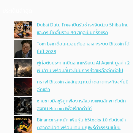
ประเด็นล่าสุด
Dubai Duty Free เปิดรับชำระเงินด้วย Shiba Inu
และคริปโตอื่นรวม 30 สกุลเป็นครั้งแรก
Tom Lee เตือนควอนตัมอาจเจาะระบบ Bitcoin ได้
ในปี 2028
ผู้ก่อตั้งประกาศปิดฉากเหรียญ AI Agent มูลค่า 2
พันล้าน พร้อมลั่นจะไม่มีการช่วยเหลืออีกต่อไป
กราฟ Bitcoin ส่งสัญญาณว่าตลาดกระทิงจะไม่มี
อีกแล้ว
ชายชาวมิสซูรีถูกฟ้อง หลังวางแผนลักพาตัวนัก
ลงทุน Bitcoin เพื่อเรียกค่าไถ่
Binance รุกหนัก เพิ่มหุ้น bStocks 10 ตัวดังเข้า
ตลาดสปอต พร้อมแคมเปญฟรีค่าธรรมเนียม