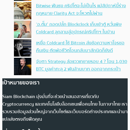
Bitwise ฟันธง คริปโตจะไม่เป็นไร แม้สัปดาห์นี้ร่าง
กฎหมาย Clarity Act จะโหวตไม่ผ่าน
‘อ.ตั๊ม’ ถอดปลั้ก Blockclock เก็บเข้าตู้ หวั่นพิษ
Coldcard ลุกลามสู่อุปกรณ์คริปโทฯ ในบ้าน
เหยื่อ Coldcard ใช้ Bitcoin ส่งข้อความหาโจรขอ
คืนเงิน ตัดพ้อชีวิตโอนกลับมาสักนิดก็ยังดี
จับตา Strategy ส่อแววเทขายรอบ 4 ? โอน 1,030
BTC มูลค่าทะลุ 2 พันล้านบาท ออกจากกระเป๋า
เป้าหมายของเรา
Siam Blockchain มุ่งมั่นที่จะช่วยนำเสนอสารเกี่ยวกับ
Cryptocurrency และเทคโนโลยีบล็อกเชนเพื่อคนไทย ในภาษาไทย เรา
รวบรวมข้อมูลส่วนใหญ่จากเว็บไซต์และเว็บบอร์ดต่างประเทศและนำมา
แปลส่งตรงถึงฟีดคุณ