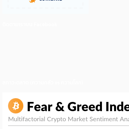
ติดตามเราบน Facebook
สภาวะตลาด (ความกลัว vs ความโลภ)