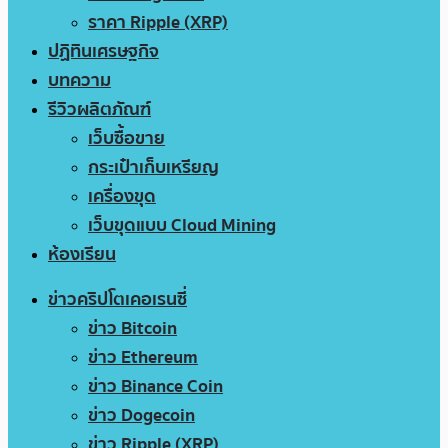
ราคา Ripple (XRP)
ปฏิทินเศรษฐกิจ
บทความ
รีวิวผลิตภัณฑ์
เว็บซื้อขาย
กระเป๋าเก็บเหรียญ
เครื่องขุด
เว็บขุดแบบ Cloud Mining
ห้องเรียน
ข่าวคริปโตเคอเรนซี่
ข่าว Bitcoin
ข่าว Ethereum
ข่าว Binance Coin
ข่าว Dogecoin
ข่าว Ripple (XRP)