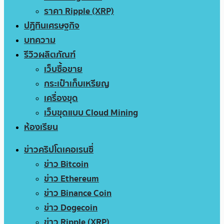
ราคา Ripple (XRP)
ปฏิทินเศรษฐกิจ
บทความ
รีวิวผลิตภัณฑ์
เว็บซื้อขาย
กระเป๋าเก็บเหรียญ
เครื่องขุด
เว็บขุดแบบ Cloud Mining
ห้องเรียน
ข่าวคริปโตเคอเรนซี่
ข่าว Bitcoin
ข่าว Ethereum
ข่าว Binance Coin
ข่าว Dogecoin
ข่าว Ripple (XRP)