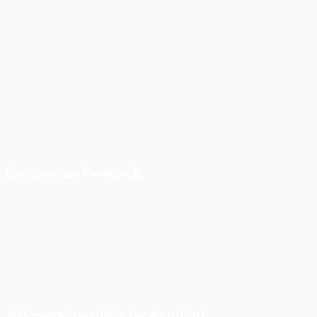
ติดตามเราบน Facebook
สภาวะตลาด (ความกลัว vs ความโลภ)