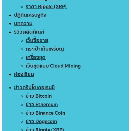
ราคา Ripple (XRP)
ปฏิทินเศรษฐกิจ
บทความ
รีวิวผลิตภัณฑ์
เว็บซื้อขาย
กระเป๋าเก็บเหรียญ
เครื่องขุด
เว็บขุดแบบ Cloud Mining
ห้องเรียน
ข่าวคริปโตเคอเรนซี่
ข่าว Bitcoin
ข่าว Ethereum
ข่าว Binance Coin
ข่าว Dogecoin
ข่าว Ripple (XRP)