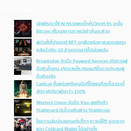
ประเด็นล่าสุด
นักพัฒนาใช้ AI ตรวจพบบั๊กขั้นวิกฤต 85 จุดใน
Bitcoin เตือนสถานการณ์เข้าขั้นเลวร้าย
ผู้ก่อตั้งโปรเจกต์ NFT ถูกฟ้องข้อหาหลอกลงทุน
หลังนำเงิน 10 ล้านดอลลาร์ไปเล่นพนัน
Broadridge จับมือ Payward Services เปิดทางผู้
ถือหุ้นโทเคน xStocksโหวตลงมติในการประชุมผู้
ถือหุ้นจริง
Cashcat ขึ้นแท่นเหรียญมีมที่โตแรงที่สุดในเวลานี้
สัปดาห์เดียวพุ่งกว่า 150%
Western Union จับมือ Visa ลุยเปิดตัว
Stablecard ดันโอนเงินผ่าน Stablecoin
ไขความลับนักลงทุนคริปโทฯ เกาหลีใต้! รอดจาก
แฮก Coldcard Wallet ได้อย่างไร