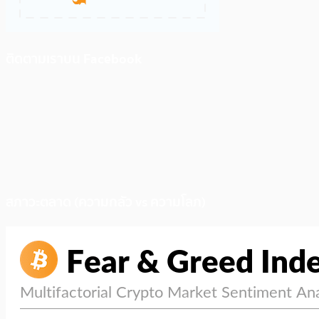
ติดตามเราบน Facebook
สภาวะตลาด (ความกลัว vs ความโลภ)