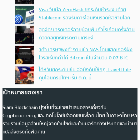
Visa จับมือ ZeroHash ยกระดับชำระเงินด้วย
Stablecoin รองรับการโอนเงินรวดเร็วข้ามโลก
สุดจัด! เทรดเดอร์อายุน้อยฟันกำไรเกือบครึ่งล้าน
ด้วยกลยุทธ์เทรดตามเศรษฐี
‘เต๋า เศรษฐพงศ์’ งานเข้า NAS โดนแฮกเกอร์ฝัง
ไวรัสเรียกค่าไถ่ Bitcoin เป็นจำนวน 0.07 BTC
ไต้หวันยกระดับเข้ม จ่อบังคับใช้กฏ Travel Rule
คุมโอนคริปโทฯ เริ่ม ต.ค. นี้
เป้าหมายของเรา
Siam Blockchain มุ่งมั่นที่จะช่วยนำเสนอสารเกี่ยวกับ
Cryptocurrency และเทคโนโลยีบล็อกเชนเพื่อคนไทย ในภาษาไทย เรา
รวบรวมข้อมูลส่วนใหญ่จากเว็บไซต์และเว็บบอร์ดต่างประเทศและนำมา
แปลส่งตรงถึงฟีดคุณ