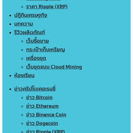
ราคา Ripple (XRP)
ปฏิทินเศรษฐกิจ
บทความ
รีวิวผลิตภัณฑ์
เว็บซื้อขาย
กระเป๋าเก็บเหรียญ
เครื่องขุด
เว็บขุดแบบ Cloud Mining
ห้องเรียน
ข่าวคริปโตเคอเรนซี่
ข่าว Bitcoin
ข่าว Ethereum
ข่าว Binance Coin
ข่าว Dogecoin
ข่าว Ripple (XRP)