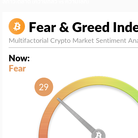
สภาวะตลาด (ความกลัว vs ความโลภ)