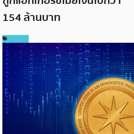
ถูกแฮกเกอร์ขโมยเงินไปกว่า
154 ล้านบาท
ข่าว DeFi