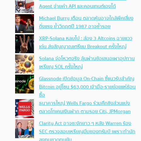
Agent จ่ายค่า API และคอนเทนต์เองได้
Michael Burry เตือน ตลาดหุ้นอาจใกล้พีคเสี่ยง
ดิ่งแรง ย้ำวิกฤตปี 1987 อาจซ้ำรอย
XRP-Solana หลบไป : ส่อง 3 Altcoins ฉายแวว
เด่น ส่งสัญญาณเตรียม Breakout ครั้งใหญ่
Solana จ่อโหวตจริง ลุ้นผ่านข้อเสนอเผาอุปทาน
เหรียญ SOL ครั้งใหญ่
Glassnode เปิดข้อมูล On-Chain ชี้แนวรับสำคัญ
Bitcoin อยู่โซน $63,000 เจ้ามือ-รายย่อยแห่ช้อน
ซื้อ
ธนาคารใหญ่ Wells Fargo ร่วมศึกชิงส่วนแบ่ง
ตลาดโทเคนเงินฝาก ตามรอย Citi, JPMorgan
Clarity Act อาจชะงักยาว ๆ หลัง Warren ร้อง
SEC ตรวจสอบเหรียญมีมของทรัมป์ เพราะทำนัก
ลงทุนขาดทุนยับ