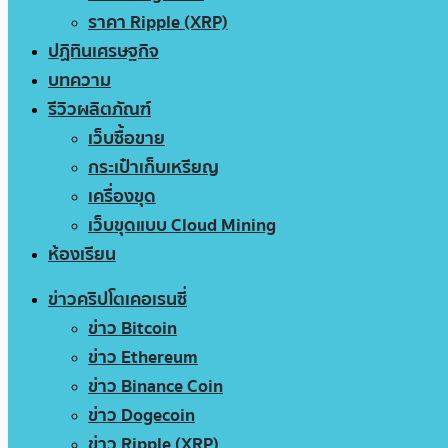
ราคา Ripple (XRP)
ปฏิทินเศรษฐกิจ
บทความ
รีวิวผลิตภัณฑ์
เว็บซื้อขาย
กระเป๋าเก็บเหรียญ
เครื่องขุด
เว็บขุดแบบ Cloud Mining
ห้องเรียน
ข่าวคริปโตเคอเรนซี่
ข่าว Bitcoin
ข่าว Ethereum
ข่าว Binance Coin
ข่าว Dogecoin
ข่าว Ripple (XRP)