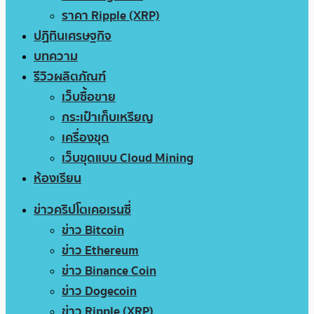
ราคา Ripple (XRP)
ปฏิทินเศรษฐกิจ
บทความ
รีวิวผลิตภัณฑ์
เว็บซื้อขาย
กระเป๋าเก็บเหรียญ
เครื่องขุด
เว็บขุดแบบ Cloud Mining
ห้องเรียน
ข่าวคริปโตเคอเรนซี่
ข่าว Bitcoin
ข่าว Ethereum
ข่าว Binance Coin
ข่าว Dogecoin
ข่าว Ripple (XRP)