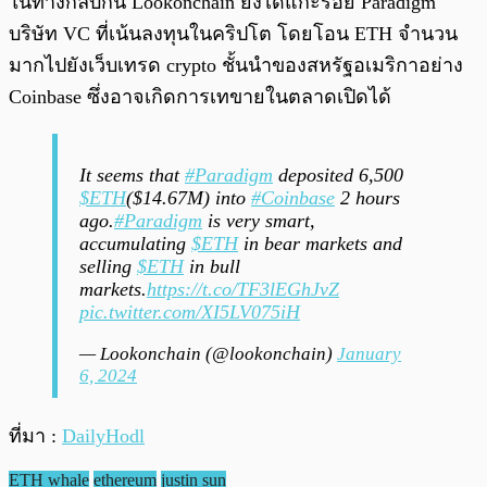
ในทางกลับกัน Lookonchain ยังได้แกะรอย Paradigm
บริษัท VC ที่เน้นลงทุนในคริปโต โดยโอน ETH จำนวน
มากไปยังเว็บเทรด crypto ชั้นนำของสหรัฐอเมริกาอย่าง
Coinbase ซึ่งอาจเกิดการเทขายในตลาดเปิดได้
It seems that
#Paradigm
deposited 6,500
$ETH
($14.67M) into
#Coinbase
2 hours
ago.
#Paradigm
is very smart,
accumulating
$ETH
in bear markets and
selling
$ETH
in bull
markets.
https://t.co/TF3lEGhJvZ
pic.twitter.com/XI5LV075iH
— Lookonchain (@lookonchain)
January
6, 2024
ที่มา :
DailyHodl
ETH whale
ethereum
justin sun