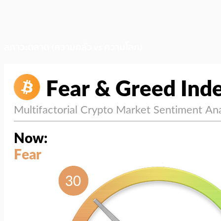
สภาวะตลาด (ความกลัว vs ความโลภ)