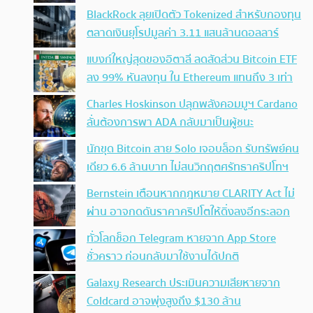
BlackRock ลุยเปิดตัว Tokenized สำหรับกองทุน
ตลาดเงินยุโรปมูลค่า 3.11 แสนล้านดอลลาร์
แบงก์ใหญ่สุดของอิตาลี ลดสัดส่วน Bitcoin ETF
ลง 99% หันลงทุน ใน Ethereum แทนถึง 3 เท่า
Charles Hoskinson ปลุกพลังคอมมูฯ Cardano
ลั่นต้องการพา ADA กลับมาเป็นผู้ชนะ
นักขุด Bitcoin สาย Solo เจอบล็อก รับทรัพย์คน
เดียว 6.6 ล้านบาท ไม่สนวิกฤตศรัทธาคริปโทฯ
Bernstein เตือนหากกฎหมาย CLARITY Act ไม่
ผ่าน อาจกดดันราคาคริปโตให้ดิ่งลงอีกระลอก
ทั่วโลกช็อก Telegram หายจาก App Store
ชั่วคราว ก่อนกลับมาใช้งานได้ปกติ
Galaxy Research ประเมินความเสียหายจาก
Coldcard อาจพุ่งสูงถึง $130 ล้าน